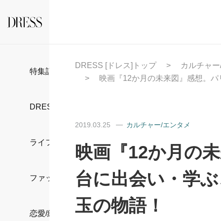
DRESS [ドレス]トップ
カルチャー
特集記事
映画『12か月の未来図』感想。
DRESS部活
2019.03.25
カルチャー/エンタメ
ライフスタイル
映画『12か月の
台に出会い・学ぶ
ファッション
玉の物語！
恋愛/結婚/離婚