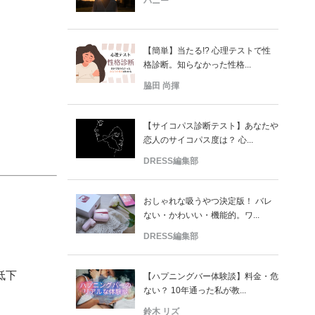
バニー
【簡単】当たる!? 心理テストで性
格診断。知らなかった性格...
脇田 尚揮
【サイコパス診断テスト】あなたや
恋人のサイコパス度は？ 心...
DRESS編集部
おしゃれな吸うやつ決定版！ バレ
ない・かわいい・機能的。ワ...
DRESS編集部
低下
【ハプニングバー体験談】料金・危
ない？ 10年通った私が教...
鈴木 リズ