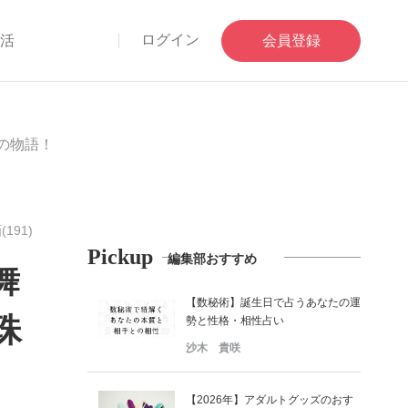
ログイン
部活
会員登録
の物語！
(191)
Pickup
編集部おすすめ
舞
【数秘術】誕生日で占うあなたの運
珠
勢と性格・相性占い
沙木 貴咲
【2026年】アダルトグッズのおす