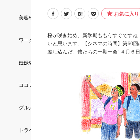
お気に入り
美容/健康
桜が咲き始め、新学期ももうすぐですね
ワークスタイル
いと思います。【シネマの時間】第60回
差し込んだ。僕たちの一期一会” ４月
妊娠/出産/家族
ココロ/カラダ
グルメ
トラベル