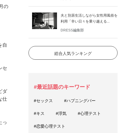
月の
夫と別居生活しながら女性用風俗を
利用「辛い日々を乗り越える...
DRESS編集部
を自
総合人気ランキング
ンセ
#最近話題のキーワード
ビダ
な仕
#セックス
#ハプニングバー
#キス
#浮気
#心理テスト
たっ
#恋愛心理テスト