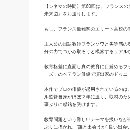
【シネマの時間】第60回は、フランスの
未来図』をお送りします。
もし、フランス最難関のエリート高校の
主人公の国語教師フランソワと劣等感の
分の力でつかみ取ろうと模索するリアル
教育格差に直面し真の教育に目覚めるフ
ーズ」のベテラン俳優で演出家のドゥニ
本作でプロの俳優が起用されているのは
ル監督自身がほぼ２年に渡り、取材のた
事ぶりに感銘を受けます。
教育問題という難しいテーマを扱いなが
ぷりに描かれ、”誰と出会うか” 良い出