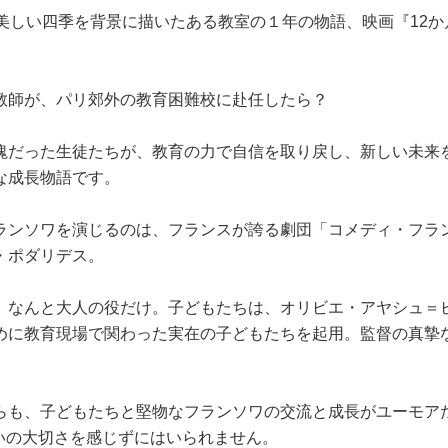
美しい四季を背景に描いたある教室の１年の物語、映画『12か
教師が、パリ郊外の教育困難校に赴任したら？
塊だった生徒たちが、教育の力で自信を取り戻し、新しい未来
な成長物語です。
ランソワを演じるのは、フランスが誇る劇団「コメディ・フラ
・ポダリデス。
、なんと大人の役だけ。子どもたちは、オリビエ・アヤシュ＝
めに教育現場で関わった実在の子どもたちを起用。監督の真摯
らも、子どもたちと堅物なフランソワの交流と成長がユーモア
会いの大切さを感じずにはいられません。