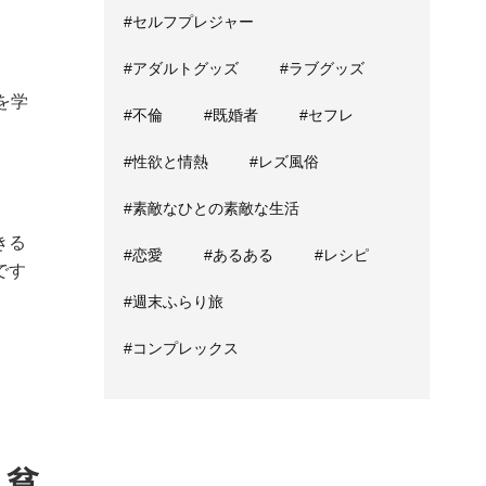
#セルフプレジャー
#アダルトグッズ
#ラブグッズ
を学
#不倫
#既婚者
#セフレ
#性欲と情熱
#レズ風俗
#素敵なひとの素敵な生活
きる
#恋愛
#あるある
#レシピ
です
#週末ふらり旅
#コンプレックス
・貧