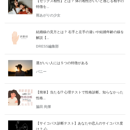
【セックス相性】とは？ 体の相性がいいと感じる相手の
特徴を...
雨あがりの少女
結婚線の見方とは？ 右手と左手の違いや結婚年齢の線を
解説【...
DRESS編集部
運がいい人には５つの特徴がある
バニー
【簡単】当たる!? 心理テストで性格診断。知らなかった
性格...
脇田 尚揮
【サイコパス診断テスト】あなたや恋人のサイコパス度
は？ 心...