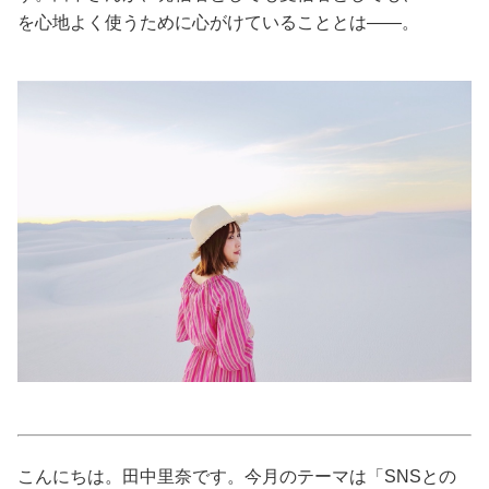
を心地よく使うために心がけていることとは――。
美容/健康
ワークスタイル
妊娠/出産/家族
ココロ/カラダ
グルメ
トラベル
カルチャー/エンタメ
こんにちは。田中里奈です。今月のテーマは「SNSとの