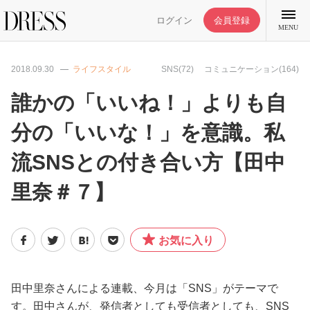
ログイン
会員登録
MENU
2018.09.30
ライフスタイル
SNS(72)
コミュニケーション(164)
誰かの「いいね！」よりも自
分の「いいな！」を意識。私
特集記事
流SNSとの付き合い方【田中
DRESS部活
里奈＃７】
ライフスタイル
お気に入り
ファッション
田中里奈さんによる連載、今月は「SNS」がテーマで
恋愛/結婚/離婚
す。田中さんが、発信者としても受信者としても、SNS