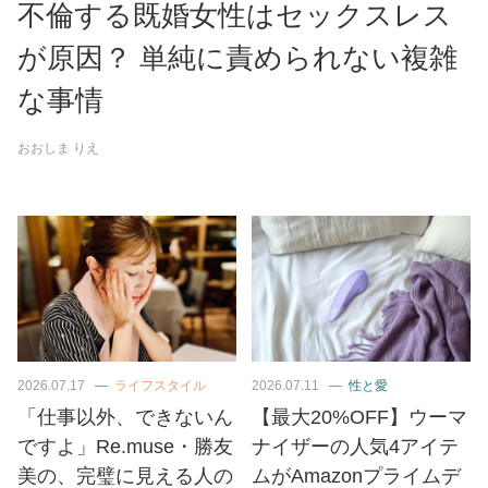
不倫する既婚女性はセックスレス
が原因？ 単純に責められない複雑
な事情
おおしま りえ
2026.07.17
ライフスタイル
2026.07.11
性と愛
「仕事以外、できないん
【最大20%OFF】ウーマ
ですよ」Re.muse・勝友
ナイザーの人気4アイテ
美の、完璧に見える人の
ムがAmazonプライムデ