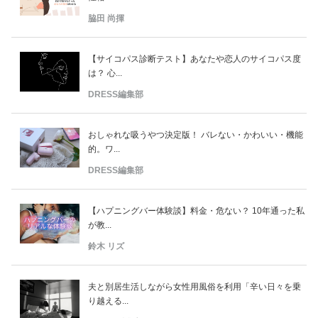
脇田 尚揮
【サイコパス診断テスト】あなたや恋人のサイコパス度
は？ 心...
DRESS編集部
おしゃれな吸うやつ決定版！ バレない・かわいい・機能
的。ワ...
DRESS編集部
【ハプニングバー体験談】料金・危ない？ 10年通った私
が教...
鈴木 リズ
夫と別居生活しながら女性用風俗を利用「辛い日々を乗
り越える...