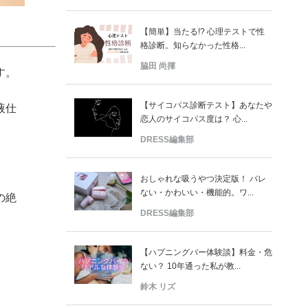
【簡単】当たる!? 心理テストで性
格診断。知らなかった性格...
脇田 尚揮
す。
【サイコパス診断テスト】あなたや
液仕
恋人のサイコパス度は？ 心...
DRESS編集部
おしゃれな吸うやつ決定版！ バレ
ない・かわいい・機能的。ワ...
の絶
DRESS編集部
【ハプニングバー体験談】料金・危
ない？ 10年通った私が教...
鈴木 リズ