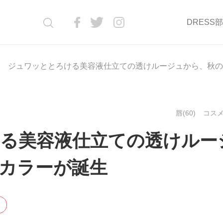
DRESS
ジュワッととろける美容液仕立ての透けルージュから、秋の
唇(60)
コスメ(
る美容液仕立ての透けルー
カラーが誕生