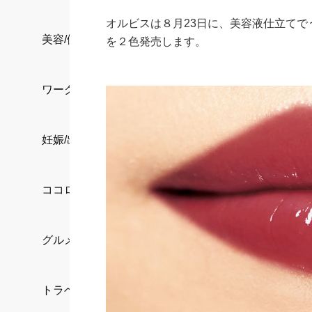
オルビスは８月23日に、美容液仕立て
美容/健康
を２色発売します。
ワークスタイル
妊娠/出産/家族
ココロ/カラダ
グルメ
トラベル