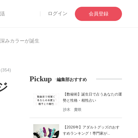
ログイン
部活
会員登録
深みカラーが誕生
354)
Pickup
編集部おすすめ
ジ
【数秘術】誕生日で占うあなたの運
勢と性格・相性占い
沙木 貴咲
【2026年】アダルトグッズのおす
すめランキング！専門家が...