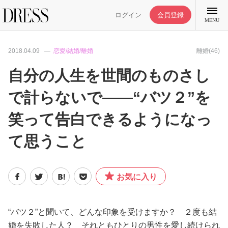
ログイン
会員登録
MENU
2018.04.09
恋愛/結婚/離婚
離婚(46)
自分の人生を世間のものさし
で計らないで――“バツ２”を
特集記事
笑って告白できるようになっ
DRESS部活
て思うこと
ライフスタイル
お気に入り
ファッション
“バツ２”と聞いて、どんな印象を受けますか？ ２度も結
恋愛/結婚/離婚
婚を失敗した人？ それともひとりの男性を愛し続けられ