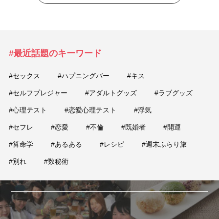
#最近話題のキーワード
#セックス
#ハプニングバー
#キス
#セルフプレジャー
#アダルトグッズ
#ラブグッズ
#心理テスト
#恋愛心理テスト
#浮気
#セフレ
#恋愛
#不倫
#既婚者
#開運
#算命学
#あるある
#レシピ
#週末ふらり旅
#別れ
#数秘術