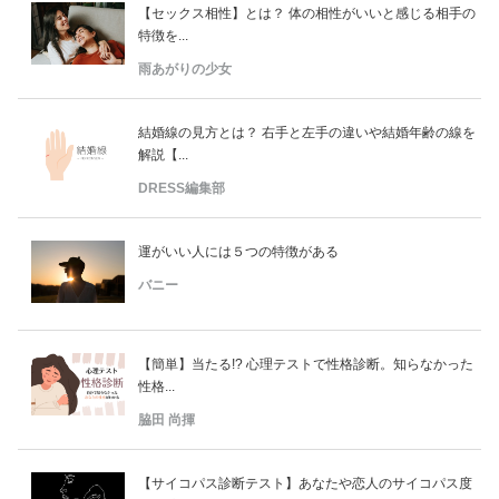
【セックス相性】とは？ 体の相性がいいと感じる相手の
特徴を...
雨あがりの少女
結婚線の見方とは？ 右手と左手の違いや結婚年齢の線を
解説【...
DRESS編集部
運がいい人には５つの特徴がある
バニー
【簡単】当たる!? 心理テストで性格診断。知らなかった
性格...
脇田 尚揮
【サイコパス診断テスト】あなたや恋人のサイコパス度