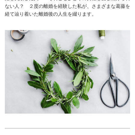
ない人？ ２度の離婚を経験した私が、さまざまな葛藤を
美容/健康
経て辿り着いた離婚後の人生を綴ります。
ワークスタイル
妊娠/出産/家族
ココロ/カラダ
グルメ
トラベル
カルチャー/エンタメ