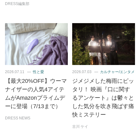
DRESS編集部
2026.07.11
性と愛
2026.07.03
カルチャー/エンタメ
【最大20%OFF】ウーマ
ジメジメした梅雨にピッ
ナイザーの人気4アイテ
タリ！ 映画『口に関す
ムがAmazonプライムデ
るアンケート』は鬱々と
ーに登場（7/13まで）
した気分を吹き飛ばす痛
快ミステリー
DRESS NEWS
古川 ケイ