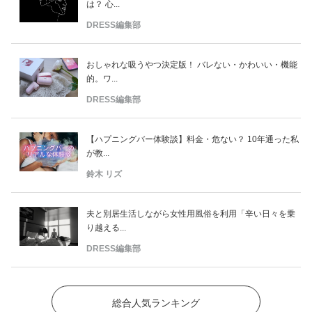
は？ 心...
DRESS編集部
おしゃれな吸うやつ決定版！ バレない・かわいい・機能
的。ワ...
DRESS編集部
【ハプニングバー体験談】料金・危ない？ 10年通った私
が教...
鈴木 リズ
夫と別居生活しながら女性用風俗を利用「辛い日々を乗
り越える...
DRESS編集部
総合人気ランキング