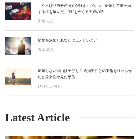
「やっぱり自分の旧姓が好き」だから、離婚して事実婚
する道を選んだ。“姓”をめぐる夫婦の話
大泉 りか
離婚を決めたあなたに伝えたいこと
青木 真也
離婚しない理由は子ども？ 既婚男性との不倫を終わらせ
た独身女性が見た矛盾
ひろた かおり
Latest Article