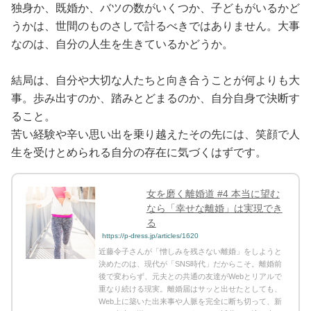
独身か、既婚か、バツの数がいくつか、子どもがいるかど
うかは、世間のものさしで計るべきではありません。大事
なのは、自分の人生を生きているかどうか。
結局は、自分や大切な人たちと向き合うことが何よりも大
事。歩み出すのか、踏みとどまるのか、自分自身で決断す
ること。
苦い経験や辛い思い出を乗り越えたその先には、笑顔で人
生を受けとめられる自分の存在に気づくはずです。
女を磨く離婚道 #4 本当に望む
なら「幸せな離婚」は実現でき
る
https://p-dress.jp/articles/1620
近藤令子さんが「憎しみを残さない離婚」をしようと
決めたのは、現代が「SNS時代」だからこそ。離婚前
後で変わらず、元夫との共通の友達がWebとリアルで
重なり続ける現実。離婚届はサッと出せたとしても、
Web上に築いた出来事や人脈を完全に断ち切って、新