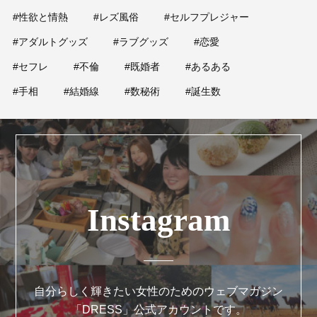
#性欲と情熱
#レズ風俗
#セルフプレジャー
#アダルトグッズ
#ラブグッズ
#恋愛
#セフレ
#不倫
#既婚者
#あるある
#手相
#結婚線
#数秘術
#誕生数
Instagram
自分らしく輝きたい女性のためのウェブマガジン
「DRESS」公式アカウントです。