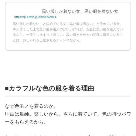
黒い服しか着ない女、黒い服を着ない女
https://p-dress.jp/articles/2814
黒い服しか着ない、と決めている女。黒い服は着ない、と決めている女。
考え尽くした上で黒い服を選ぶのはいいけれど、安直に黒い服を選んでい
るなら、一度立ち止まってほしい。黒い服と自分との関係に慎重になるこ
とは、おしゃれを上達させるチャンスだから。
■カラフルな色の服を着る理由
なぜ色モノを着るのか。
理由は単純。楽しいから。さらに着ていて、色の持つパワ
ーをもらえるから。