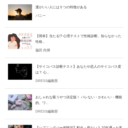
運がいい人には５つの特徴がある
バニー
【簡単】当たる!? 心理テストで性格診断。知らなかった
性格...
脇田 尚揮
【サイコパス診断テスト】あなたや恋人のサイコパス度
は？ 心...
DRESS編集部
おしゃれな吸うやつ決定版！ バレない・かわいい・機能
的。ワ...
DRESS編集部
【ハプニングバー体験談】料金・危ない？ 10年通った私