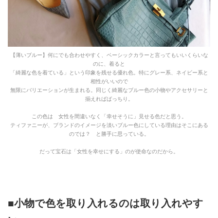
【薄いブルー】何にでも合わせやすく、ベーシックカラーと言ってもいいくらいな
のに、着ると
「綺麗な色を着ている」という印象を残せる優れ色。特にグレー系、ネイビー系と
相性がいいので
無限にバリエーションが生まれる。同じく綺麗なブルー色の小物やアクセサリーと
揃えればばっちり。
この色は 女性を間違いなく「幸せそうに」見せる色だと思う。
ティファニーが、ブランドのイメージを淡いブルー色にしている理由はそこにある
のでは？ と勝手に思っている。
だって宝石は「女性を幸せにする」のが使命なのだから。
■小物で色を取り入れるのは取り入れやす