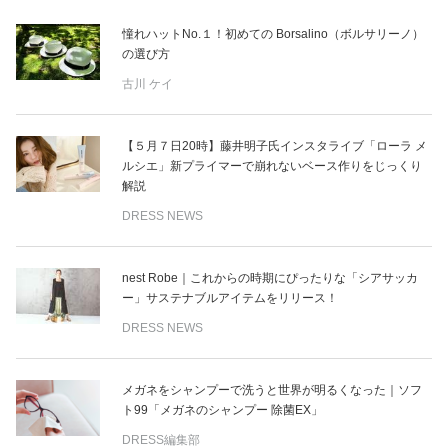
憧れハットNo.１！初めての Borsalino（ボルサリーノ）
の選び方
古川 ケイ
【５月７日20時】藤井明子氏インスタライブ「ローラ メ
ルシエ」新プライマーで崩れないベース作りをじっくり
解説
DRESS NEWS
nest Robe｜これからの時期にぴったりな「シアサッカ
ー」サステナブルアイテムをリリース！
DRESS NEWS
メガネをシャンプーで洗うと世界が明るくなった｜ソフ
ト99「メガネのシャンプー 除菌EX」
DRESS編集部