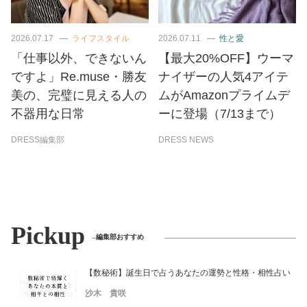
2026.07.17
ライフスタイル
2026.07.11
性と愛
「仕事以外、できないん
【最大20%OFF】ウーマ
ですよ」Re.muse・勝友
ナイザーの人気4アイテ
美の、完璧に見える人の
ムがAmazonプライムデ
不器用な日常
ーに登場（7/13まで）
DRESS編集部
DRESS NEWS
Pickup
編集部おすすめ
【数秘術】誕生日で占うあなたの運勢と性格・相性占い
沙木 貴咲