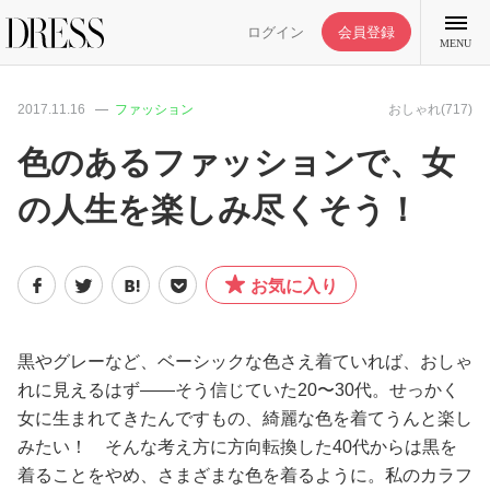
ログイン
会員登録
MENU
2017.11.16
ファッション
おしゃれ(717)
色のあるファッションで、女
の人生を楽しみ尽くそう！
特集記事
DRESS部活
お気に入り
ライフスタイル
黒やグレーなど、ベーシックな色さえ着ていれば、おしゃ
れに見えるはず――そう信じていた20〜30代。せっかく
ファッション
女に生まれてきたんですもの、綺麗な色を着てうんと楽し
みたい！ そんな考え方に方向転換した40代からは黒を
恋愛/結婚/離婚
着ることをやめ、さまざまな色を着るように。私のカラフ