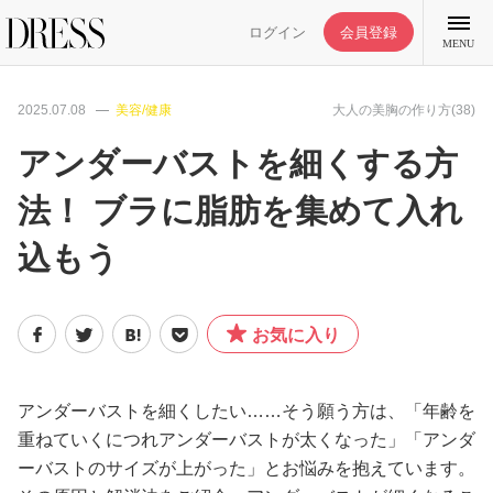
ログイン
会員登録
MENU
2025.07.08
美容/健康
大人の美胸の作り方(38)
アンダーバストを細くする方
法！ ブラに脂肪を集めて入れ
特集記事
込もう
DRESS部活
お気に入り
ライフスタイル
ファッション
アンダーバストを細くしたい……そう願う方は、「年齢を
重ねていくにつれアンダーバストが太くなった」「アンダ
ーバストのサイズが上がった」とお悩みを抱えています。
恋愛/結婚/離婚