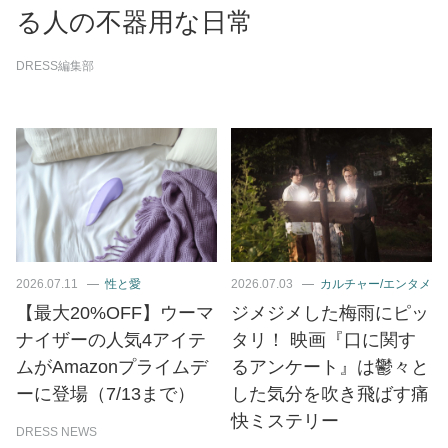
る人の不器用な日常
DRESS編集部
2026.07.11
性と愛
2026.07.03
カルチャー/エンタメ
【最大20%OFF】ウーマ
ジメジメした梅雨にピッ
ナイザーの人気4アイテ
タリ！ 映画『口に関す
ムがAmazonプライムデ
るアンケート』は鬱々と
ーに登場（7/13まで）
した気分を吹き飛ばす痛
快ミステリー
DRESS NEWS