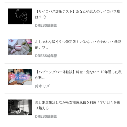
【サイコパス診断テスト】あなたや恋人のサイコパス度
は？ 心...
DRESS編集部
おしゃれな吸うやつ決定版！ バレない・かわいい・機能
的。ワ...
DRESS編集部
【ハプニングバー体験談】料金・危ない？ 10年通った私
が教...
鈴木 リズ
夫と別居生活しながら女性用風俗を利用「辛い日々を乗
り越える...
DRESS編集部