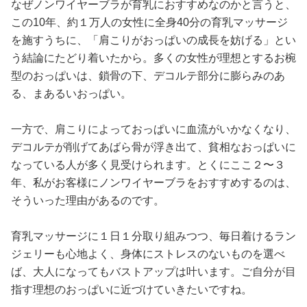
なぜノンワイヤーブラが育乳におすすめなのかと言うと、
この10年、約１万人の女性に全身40分の育乳マッサージ
を施すうちに、「肩こりがおっぱいの成長を妨げる」とい
う結論にたどり着いたから。多くの女性が理想とするお椀
型のおっぱいは、鎖骨の下、デコルテ部分に膨らみのあ
る、まあるいおっぱい。
一方で、肩こりによっておっぱいに血流がいかなくなり、
デコルテが削げてあばら骨が浮き出て、貧相なおっぱいに
なっている人が多く見受けられます。とくにここ２〜３
年、私がお客様にノンワイヤーブラをおすすめするのは、
そういった理由があるのです。
育乳マッサージに１日１分取り組みつつ、毎日着けるラン
ジェリーも心地よく、身体にストレスのないものを選べ
ば、大人になってもバストアップは叶います。ご自分が目
指す理想のおっぱいに近づけていきたいですね。