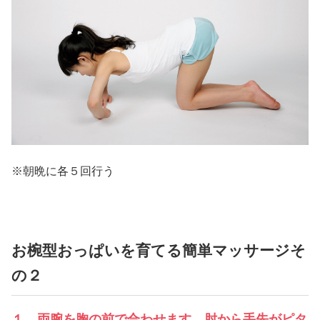
※朝晩に各５回行う
お椀型おっぱいを育てる簡単マッサージそ
の２
１．両腕を胸の前で合わせます。肘から手先がピタ