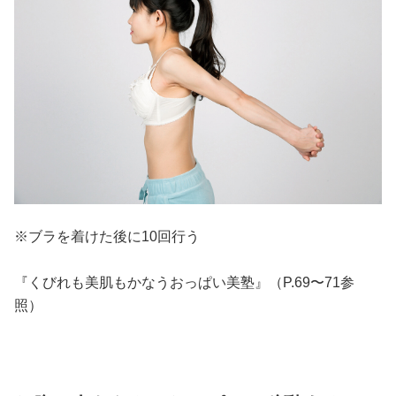
※ブラを着けた後に10回行う
『くびれも美肌もかなうおっぱい美塾』（P.69〜71参
照）