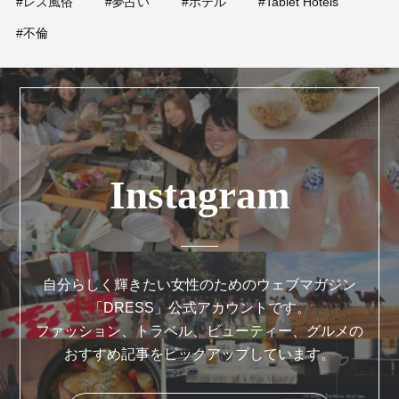
#レズ風俗
#夢占い
#ホテル
#Tablet Hotels
#不倫
Instagram
自分らしく輝きたい女性のためのウェブマガジン
「DRESS」公式アカウントです。
ファッション、トラベル、ビューティー、グルメの
おすすめ記事をピックアップしています。