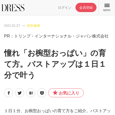
ログイン
会員登録
MENU
2021.01.27
美容/健康
PR：トリンプ・インターナショナル・ジャパン株式会社
特集記事
憧れ「お椀型おっぱい」の育
て方。バストアップは１日１
DRESS部活
分で叶う
ライフスタイル
お気に入り
ファッション
恋愛/結婚/離婚
１日１分、お椀型おっぱいの育て方をご紹介。バストアッ