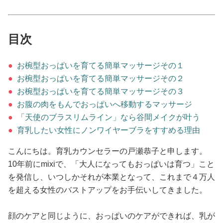
占い
性と愛
目次
ゲーム
●
お椀型おっぱいを育てる簡単マッサージその１
●
お椀型おっぱいを育てる簡単マッサージその２
●
お椀型おっぱいを育てる簡単マッサージその３
●
お腹の肉をもんでおっぱいへ移動するマッサージ
●
「天使のブラスリムライン」なら谷間メイクが叶う
●
育乳したい女性にノンワイヤーブラをすすめる理由
こんにちは。育乳カウンセラーの戸瀬恭子と申します。
10年前にmixiで、「大人になってもおっぱいは育つ」こと
を発信し、いつしかそれが本業となって、これまで４万人
を超える女性のバストアップをお手伝いしてきました。
顔のケアと同じように、おっぱいのケアができれば、乳が