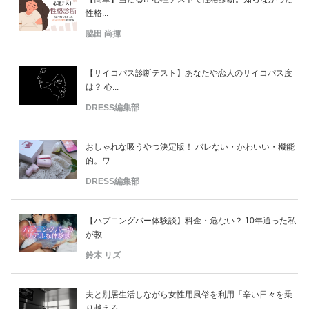
性格...
脇田 尚揮
【サイコパス診断テスト】あなたや恋人のサイコパス度
は？ 心...
DRESS編集部
おしゃれな吸うやつ決定版！ バレない・かわいい・機能
的。ワ...
DRESS編集部
【ハプニングバー体験談】料金・危ない？ 10年通った私
が教...
鈴木 リズ
夫と別居生活しながら女性用風俗を利用「辛い日々を乗
り越える...