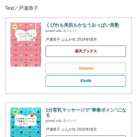
Text／戸瀬恭子
くびれも美肌もかなうおっぱい美塾
posted with
ヨメレバ
戸瀬恭子 ぶんか社 2014年08月
楽天ブックス
Amazon
Kindle
1分育乳マッサージで“華奢ボイン”にな
る
posted with
ヨメレバ
戸瀬恭子 ぶんか社 2016年08月