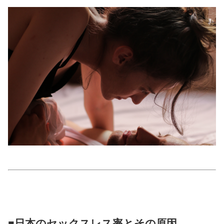
美容/健康
ワークスタイル
妊娠/出産/家族
ココロ/カラダ
グルメ
トラベル
カルチャー/エンタメ
■日本のセックスレス率とその原因