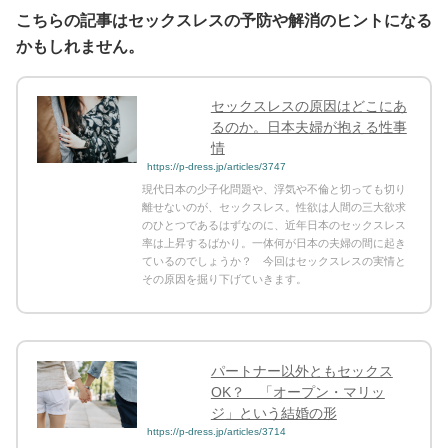
こちらの記事はセックスレスの予防や解消のヒントになる
かもしれません。
セックスレスの原因はどこにあ
るのか。日本夫婦が抱える性事
情
https://p-dress.jp/articles/3747
現代日本の少子化問題や、浮気や不倫と切っても切り
離せないのが、セックスレス。性欲は人間の三大欲求
のひとつであるはずなのに、近年日本のセックスレス
率は上昇するばかり。一体何が日本の夫婦の間に起き
ているのでしょうか？ 今回はセックスレスの実情と
その原因を掘り下げていきます。
パートナー以外ともセックス
OK？ 「オープン・マリッ
ジ」という結婚の形
https://p-dress.jp/articles/3714