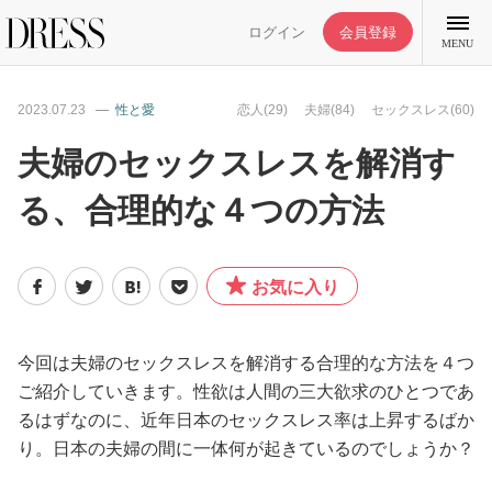
ログイン
会員登録
MENU
2023.07.23
性と愛
恋人(29)
夫婦(84)
セックスレス(60)
夫婦のセックスレスを解消す
る、合理的な４つの方法
特集記事
DRESS部活
お気に入り
ライフスタイル
今回は夫婦のセックスレスを解消する合理的な方法を４つ
ご紹介していきます。性欲は人間の三大欲求のひとつであ
ファッション
るはずなのに、近年日本のセックスレス率は上昇するばか
り。日本の夫婦の間に一体何が起きているのでしょうか？
恋愛/結婚/離婚