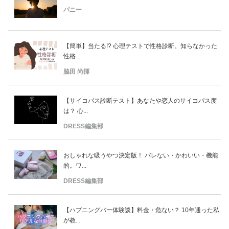
バニー
【簡単】当たる!? 心理テストで性格診断。知らなかった
性格...
脇田 尚揮
【サイコパス診断テスト】あなたや恋人のサイコパス度
は？ 心...
DRESS編集部
おしゃれな吸うやつ決定版！ バレない・かわいい・機能
的。ワ...
DRESS編集部
【ハプニングバー体験談】料金・危ない？ 10年通った私
が教...