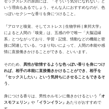
セックスレスの原因には、「そういう気分になれない」と
いう理由もあるでしょう。そんな人におすすめなのが、色
っぽいセクシーな香りを身につけること。
『アロマと嗅覚、そしてストレス | 生物学科 | 東邦大学』
によると人間の「嗅覚」は、五感の中で唯一「大脳辺縁
系」とつながっており、学習・記憶、情動などの機能と密
接に関連している。つまり匂いによって、人間の本能や感
情に直接働きかけることができる、といいます。
そのため、
異性が欲情するような色っぽい香りを身につけ
れば、相手の本能に直接働きかけることができ、相手を
「セックスしたい」という気持ちにさせることもできるそ
う
。
身につける香りは、男性ホルモンに働きかけるという
「オ
スモフェリン」
や
「イランイラン」
あたりがおすすめで
す。