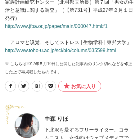
家族計画研究センター（北村邦夫所長）第７回「男女の生
活と意識に関する調査」（【第731号】平成27年２月１日
発行）
http://www.jfpa.or.jp/paper/main/000047.html#1
「アロマと嗅覚、そしてストレス | 生物学科 | 東邦大学」
http://www.toho-u.ac.jp/sci/bio/column/035599.html
※ こちらは2017年５月19日に公開した記事内のリンク切れなどを修正
した上で再掲載したものです。
お気に入り
中森 りほ
下北沢を愛するフリーライター、コラ
ムニスト。女性向けウェブメディアで