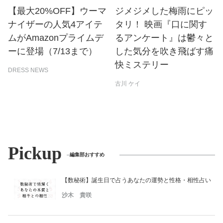
【最大20%OFF】ウーマ
ジメジメした梅雨にピッ
ナイザーの人気4アイテ
タリ！ 映画『口に関す
ムがAmazonプライムデ
るアンケート』は鬱々と
ーに登場（7/13まで）
した気分を吹き飛ばす痛
快ミステリー
DRESS NEWS
古川 ケイ
Pickup
編集部おすすめ
【数秘術】誕生日で占うあなたの運勢と性格・相性占い
沙木 貴咲