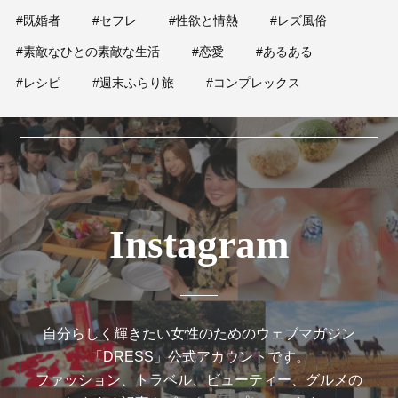
#既婚者
#セフレ
#性欲と情熱
#レズ風俗
#素敵なひとの素敵な生活
#恋愛
#あるある
#レシピ
#週末ふらり旅
#コンプレックス
Instagram
自分らしく輝きたい女性のためのウェブマガジン
「DRESS」公式アカウントです。
ファッション、トラベル、ビューティー、グルメの