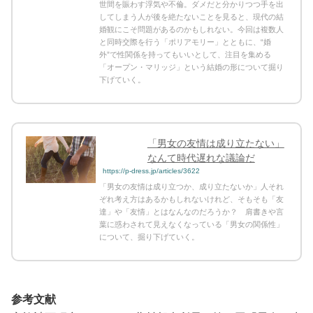
世間を賑わす浮気や不倫。ダメだと分かりつつ手を出
してしまう人が後を絶たないことを見ると、現代の結
婚観にこそ問題があるのかもしれない。今回は複数人
と同時交際を行う「ポリアモリー」とともに、“婚
外”で性関係を持ってもいいとして、注目を集める
「オープン・マリッジ」という結婚の形について掘り
下げていく。
「男女の友情は成り立たない」
なんて時代遅れな議論だ
https://p-dress.jp/articles/3622
「男女の友情は成り立つか、成り立たないか」人それ
ぞれ考え方はあるかもしれないけれど、そもそも「友
達」や「友情」とはなんなのだろうか？ 肩書きや言
葉に惑わされて見えなくなっている「男女の関係性」
について、掘り下げていく。
参考文献