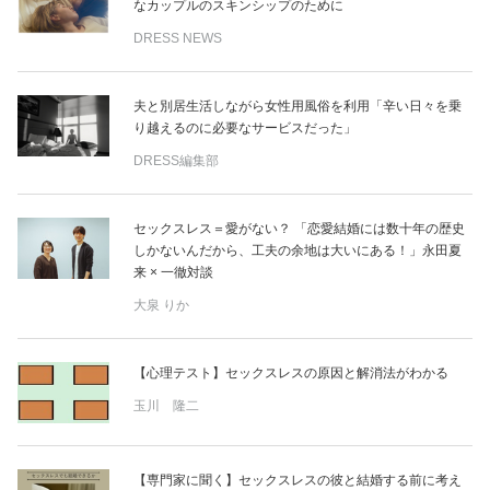
なカップルのスキンシップのために
DRESS NEWS
夫と別居生活しながら女性用風俗を利用「辛い日々を乗
り越えるのに必要なサービスだった」
DRESS編集部
セックスレス＝愛がない？ 「恋愛結婚には数十年の歴史
しかないんだから、工夫の余地は大いにある！」永田夏
来 × 一徹対談
大泉 りか
【心理テスト】セックスレスの原因と解消法がわかる
玉川 隆二
【専門家に聞く】セックスレスの彼と結婚する前に考え