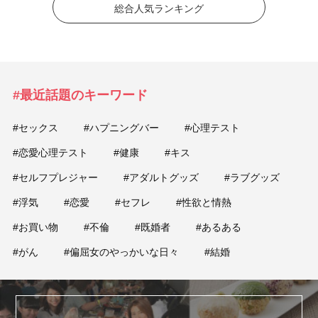
総合人気ランキング
#最近話題のキーワード
#セックス
#ハプニングバー
#心理テスト
#恋愛心理テスト
#健康
#キス
#セルフプレジャー
#アダルトグッズ
#ラブグッズ
#浮気
#恋愛
#セフレ
#性欲と情熱
#お買い物
#不倫
#既婚者
#あるある
#がん
#偏屈女のやっかいな日々
#結婚