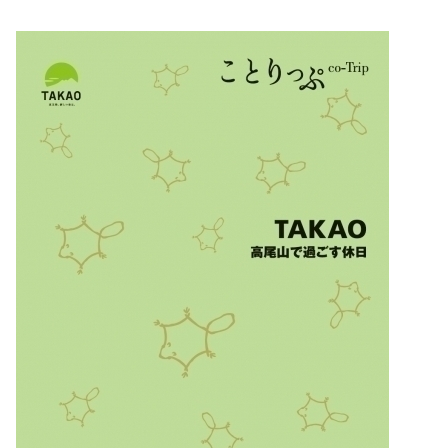
美容/健康
ワークスタイル
妊娠/出産/家族
ココロ/カラダ
グルメ
トラベル
カルチャー/エンタメ