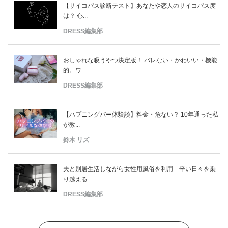
【サイコパス診断テスト】あなたや恋人のサイコパス度
は？ 心...
DRESS編集部
おしゃれな吸うやつ決定版！ バレない・かわいい・機能
的。ワ...
DRESS編集部
【ハプニングバー体験談】料金・危ない？ 10年通った私
が教...
鈴木 リズ
夫と別居生活しながら女性用風俗を利用「辛い日々を乗
り越える...
DRESS編集部