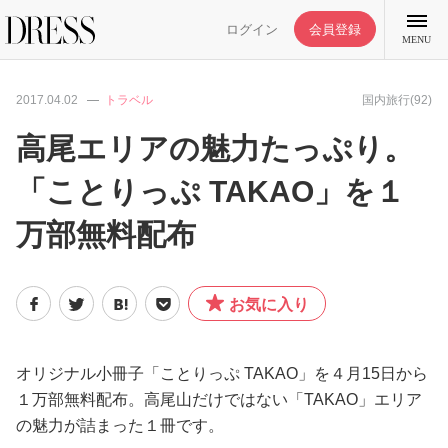
ログイン
会員登録
MENU
2017.04.02
トラベル
国内旅行(92)
高尾エリアの魅力たっぷり。
「ことりっぷ TAKAO」を１
特集記事
万部無料配布
DRESS部活
お気に入り
ライフスタイル
ファッション
オリジナル小冊子「ことりっぷ TAKAO」を４月15日から
１万部無料配布。高尾山だけではない「TAKAO」エリア
の魅力が詰まった１冊です。
恋愛/結婚/離婚