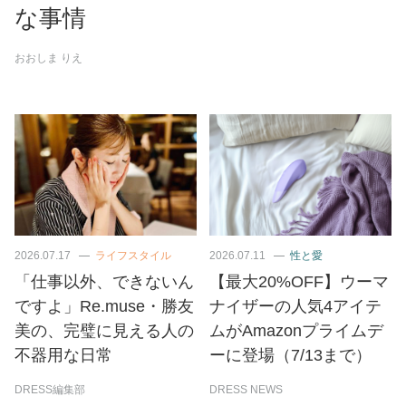
な事情
おおしま りえ
2026.07.17
ライフスタイル
2026.07.11
性と愛
「仕事以外、できないん
【最大20%OFF】ウーマ
ですよ」Re.muse・勝友
ナイザーの人気4アイテ
美の、完璧に見える人の
ムがAmazonプライムデ
不器用な日常
ーに登場（7/13まで）
DRESS編集部
DRESS NEWS