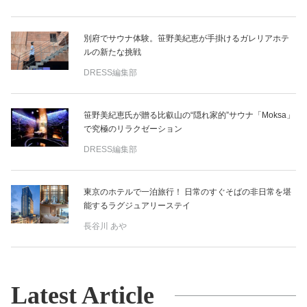
別府でサウナ体験。笹野美紀恵が手掛けるガレリアホテ
ルの新たな挑戦
DRESS編集部
笹野美紀恵氏が贈る比叡山の“隠れ家的”サウナ「Moksa」
で究極のリラクゼーション
DRESS編集部
東京のホテルで一泊旅行！ 日常のすぐそばの非日常を堪
能するラグジュアリーステイ
長谷川 あや
Latest Article