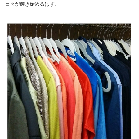
日々が輝き始めるはず。
美容/健康
ワークスタイル
妊娠/出産/家族
ココロ/カラダ
グルメ
トラベル
カルチャー/エンタメ