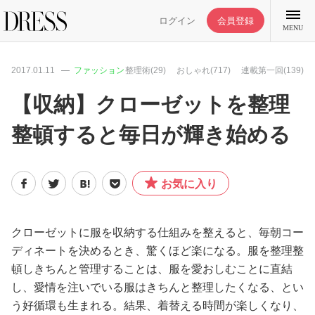
ログイン
会員登録
MENU
2017.01.11
ファッション
整理術(29)
おしゃれ(717)
連載第一回(139)
【収納】クローゼットを整理
整頓すると毎日が輝き始める
特集記事
DRESS部活
お気に入り
ライフスタイル
クローゼットに服を収納する仕組みを整えると、毎朝コー
ディネートを決めるとき、驚くほど楽になる。服を整理整
ファッション
頓しきちんと管理することは、服を愛おしむことに直結
し、愛情を注いでいる服はきちんと整理したくなる、とい
恋愛/結婚/離婚
う好循環も生まれる。結果、着替える時間が楽しくなり、