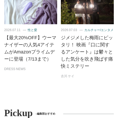
2026.07.11
性と愛
2026.07.03
カルチャー/エンタメ
【最大20%OFF】ウーマ
ジメジメした梅雨にピッ
ナイザーの人気4アイテ
タリ！ 映画『口に関す
ムがAmazonプライムデ
るアンケート』は鬱々と
ーに登場（7/13まで）
した気分を吹き飛ばす痛
快ミステリー
DRESS NEWS
古川 ケイ
Pickup
編集部おすすめ