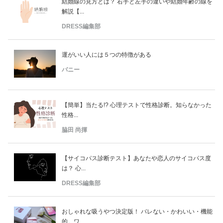
結婚線の見方とは？ 右手と左手の違いや結婚年齢の線を
解説【...
DRESS編集部
運がいい人には５つの特徴がある
バニー
【簡単】当たる!? 心理テストで性格診断。知らなかった
性格...
脇田 尚揮
【サイコパス診断テスト】あなたや恋人のサイコパス度
は？ 心...
DRESS編集部
おしゃれな吸うやつ決定版！ バレない・かわいい・機能
的。ワ...