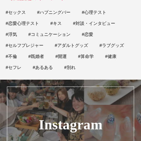
#セックス
#ハプニングバー
#心理テスト
#恋愛心理テスト
#キス
#対談・インタビュー
#浮気
#コミュニケーション
#恋愛
#セルフプレジャー
#アダルトグッズ
#ラブグッズ
#不倫
#既婚者
#開運
#算命学
#健康
#セフレ
#あるある
#別れ
Instagram