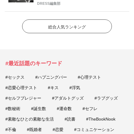
DRESS編集部
総合人気ランキング
#最近話題のキーワード
#セックス
#ハプニングバー
#心理テスト
#恋愛心理テスト
#キス
#浮気
#セルフプレジャー
#アダルトグッズ
#ラブグッズ
#数秘術
#誕生数
#運命数
#セフレ
#素敵なひとの素敵な生活
#読書
#TheBookNook
#不倫
#既婚者
#恋愛
#コミュニケーション