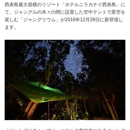
占い
西表島最大規模のリゾート「ホテルニラカナイ西表島」に
て、ジャングルの木々の間に設置した空中テントで星空を
性と愛
楽しむ「ジャングリウム」が2016年12月28日に新登場し
ます。
ゲーム