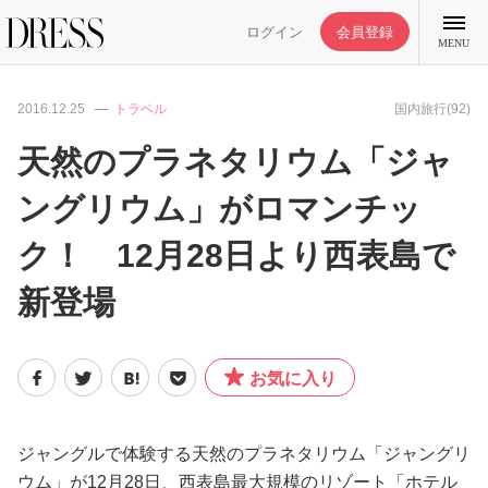
ログイン
会員登録
MENU
2016.12.25
トラベル
国内旅行(92)
天然のプラネタリウム「ジャ
ングリウム」がロマンチッ
特集記事
ク！ 12月28日より西表島で
DRESS部活
新登場
ライフスタイル
お気に入り
ファッション
ジャングルで体験する天然のプラネタリウム「ジャングリ
恋愛/結婚/離婚
ウム」が12月28日、西表島最大規模のリゾート「ホテル