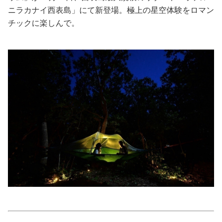
ニラカナイ西表島」にて新登場。極上の星空体験をロマン
美容/健康
チックに楽しんで。
ワークスタイル
妊娠/出産/家族
ココロ/カラダ
グルメ
トラベル
カルチャー/エンタメ