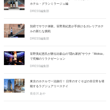
ホテル・グランミラージュ編
DRESS編集部
別府でサウナ体験。笹野美紀恵が手掛けるガレリアホテ
ルの新たな挑戦
DRESS編集部
笹野美紀恵氏が贈る比叡山の“隠れ家的”サウナ「Moksa」
で究極のリラクゼーション
DRESS編集部
東京のホテルで一泊旅行！ 日常のすぐそばの非日常を堪
能するラグジュアリーステイ
長谷川 あや