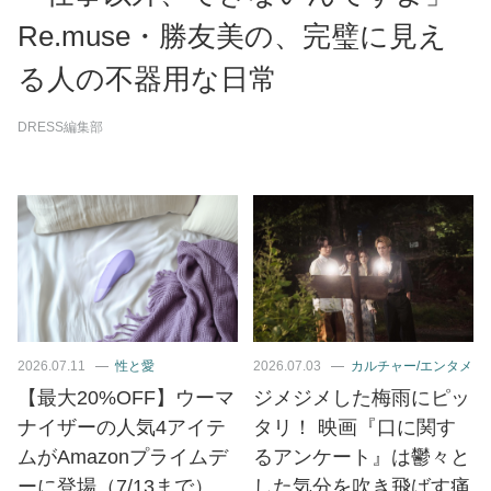
Re.muse・勝友美の、完璧に見え
る人の不器用な日常
DRESS編集部
2026.07.11
性と愛
2026.07.03
カルチャー/エンタメ
【最大20%OFF】ウーマ
ジメジメした梅雨にピッ
ナイザーの人気4アイテ
タリ！ 映画『口に関す
ムがAmazonプライムデ
るアンケート』は鬱々と
ーに登場（7/13まで）
した気分を吹き飛ばす痛