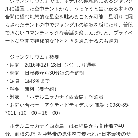
「ジャングリウム」では、ホテルの敷地内にあるジャング
ルに設置した空中テントから、うっそうと生い茂る木々の
合間に望む幻想的な星空を眺めることが可能。星明りに照
らされたテントの中でジャングルの静寂を感じたり、普段
できないロマンティックな会話を楽しんだりと、プライベ
ートな空間で神秘的なひとときを過ごせるのも魅力。
「ジャングリウム」概要
・期間：2016年12月28日（水）より通年
・時間：日没後から30分毎の予約制
・定員：1組3名まで
・料金：無料（要予約）
・対象：「ホテルニラカナイ西表島」宿泊者
・お問い合わせ：アクティビティデスク 電話：0980-85-
7011（10：00～16：00）
「ホテルニラカナイ西表島」は石垣島から高速船で40
分、面積の9割を亜熱帯の原生林で覆われた日本最後のサ