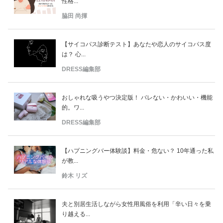
性格...
脇田 尚揮
【サイコパス診断テスト】あなたや恋人のサイコパス度
は？ 心...
DRESS編集部
おしゃれな吸うやつ決定版！ バレない・かわいい・機能
的。ワ...
DRESS編集部
【ハプニングバー体験談】料金・危ない？ 10年通った私
が教...
鈴木 リズ
夫と別居生活しながら女性用風俗を利用「辛い日々を乗
り越える...