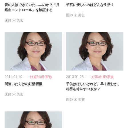
占い
昔の人はできていた……のか？「月
子宮に優しいのはどんな生活？
経血コントロール」を検証する
医師
宋 美玄
性と愛
医師
宋 美玄
ゲーム
2014.04.10
妊娠/出産/家族
2013.01.28
妊娠/出産/家族
間違いだらけの妊活習慣
子供はほしいけれど。早く産むか、
相手を吟味すべきか？
医師
宋 美玄
医師
宋 美玄