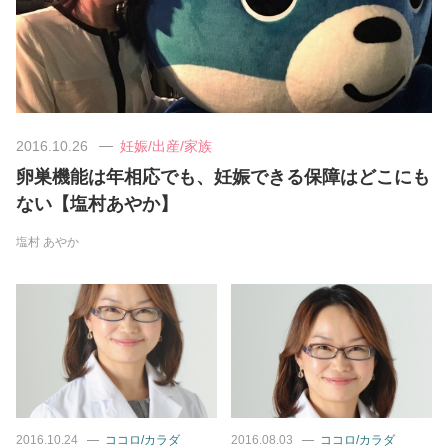
美容/健康
ワークスタイル
2016.10.26
妊娠/出産/家族
妊娠/出産/家族
卵巣機能は年相応でも、妊娠できる保障はどこにも
ない【塩村あやか】
ココロ/カラダ
塩村 あやか
グルメ
トラベル
カルチャー/エンタメ
2016.10.24
ココロ/カラダ
2016.08.03
ココロ/カラダ