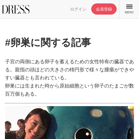
ログイン
会員登録
MENU
#卵巣に関する記事
特集記事
子宮の両側にある卵子を蓄えるための女性特有の臓器であ
る。親指の頭ほどの大きさの楕円形で様々な腫瘍ができや
すい臓器とも言われている。
DRESS部活
卵巣には生まれた時から原始細胞という卵子のたまごが数
百万個もある。
ライフスタイル
ファッション
恋愛/結婚/離婚