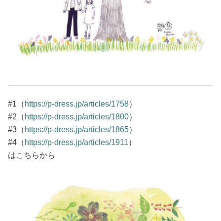
占い
性と愛
ゲーム
#1（
https://p-dress.jp/articles/1758
）
#2（
https://p-dress.jp/articles/1800
）
#3（
https://p-dress.jp/articles/1865
）
#4（
https://p-dress.jp/articles/1911
）
はこちらから