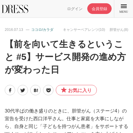
ログイン
会員登録
MENU
2016.07.13
ココロ/カラダ
キャンサーペアレンツ(10)
胆管がん(8)
【前を向いて生きるというこ
と #5】サービス開発の進め方
特集記事
が変わった日
DRESS部活
お気に入り
ライフスタイル
ファッション
30代半ばの働き盛りのときに、胆管がん（ステージ4）の
宣告を受けた西口洋平さん。仕事と家庭を大事にしなが
ら、自身と同じ「子どもを持つがん患者」をサポートする
恋愛/結婚/離婚