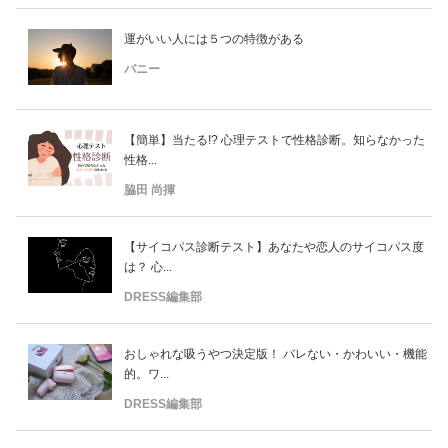
運がいい人には５つの特徴がある
バニー
【簡単】当たる!? 心理テストで性格診断。知らなかった
性格...
脇田 尚揮
【サイコパス診断テスト】あなたや恋人のサイコパス度
は？ 心...
DRESS編集部
おしゃれな吸うやつ決定版！ バレない・かわいい・機能
的。ワ...
DRESS編集部