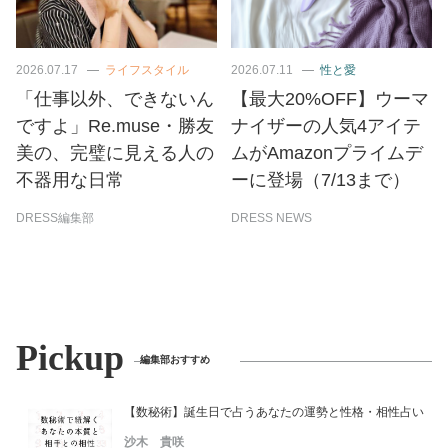
2026.07.17
ライフスタイル
2026.07.11
性と愛
「仕事以外、できないん
【最大20%OFF】ウーマ
ですよ」Re.muse・勝友
ナイザーの人気4アイテ
美の、完璧に見える人の
ムがAmazonプライムデ
不器用な日常
ーに登場（7/13まで）
DRESS編集部
DRESS NEWS
Pickup
編集部おすすめ
【数秘術】誕生日で占うあなたの運勢と性格・相性占い
沙木 貴咲