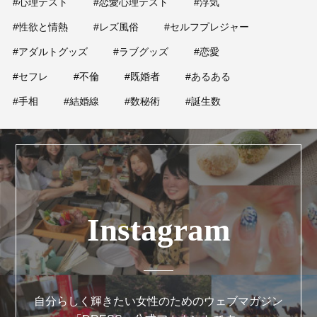
#心理テスト
#恋愛心理テスト
#浮気
#性欲と情熱
#レズ風俗
#セルフプレジャー
#アダルトグッズ
#ラブグッズ
#恋愛
#セフレ
#不倫
#既婚者
#あるある
#手相
#結婚線
#数秘術
#誕生数
Instagram
自分らしく輝きたい女性のためのウェブマガジン