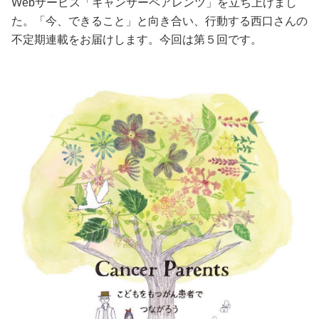
Webサービス「キャンサーペアレンツ」を立ち上げまし
た。「今、できること」と向き合い、行動する西口さんの
美容/健康
不定期連載をお届けします。今回は第５回です。
ワークスタイル
妊娠/出産/家族
ココロ/カラダ
グルメ
トラベル
カルチャー/エンタメ