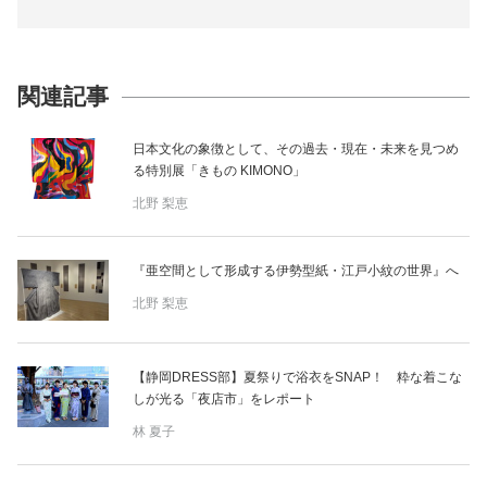
関連記事
日本文化の象徴として、その過去・現在・未来を見つめ
る特別展「きもの KIMONO」
北野 梨恵
『亜空間として形成する伊勢型紙・江戸小紋の世界』へ
北野 梨恵
【静岡DRESS部】夏祭りで浴衣をSNAP！ 粋な着こな
しが光る「夜店市」をレポート
林 夏子