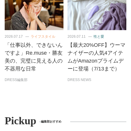
2026.07.17
ライフスタイル
2026.07.11
性と愛
「仕事以外、できないん
【最大20%OFF】ウーマ
ですよ」Re.muse・勝友
ナイザーの人気4アイテ
美の、完璧に見える人の
ムがAmazonプライムデ
不器用な日常
ーに登場（7/13まで）
DRESS編集部
DRESS NEWS
Pickup
編集部おすすめ