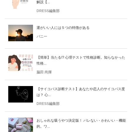
解説【...
DRESS編集部
運がいい人には５つの特徴がある
バニー
【簡単】当たる!? 心理テストで性格診断。知らなかった
性格...
脇田 尚揮
【サイコパス診断テスト】あなたや恋人のサイコパス度
は？ 心...
DRESS編集部
おしゃれな吸うやつ決定版！ バレない・かわいい・機能
的。ワ...