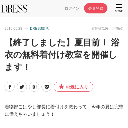
ログイン
会員登録
MENU
2016.05.28
DRESS部活
着物部(19)
浴衣(6)
【終了しました】夏目前！ 浴
衣の無料着付け教室を開催し
特集記事
ます！
DRESS部活
お気に入り
ライフスタイル
ファッション
着物部こばやし部長に着付けを教わって、今年の夏は完璧
に備えちゃいましょう！
恋愛/結婚/離婚