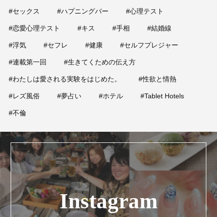
#セックス
#ハプニングバー
#心理テスト
#恋愛心理テスト
#キス
#手相
#結婚線
#浮気
#セフレ
#健康
#セルフプレジャー
#連載第一回
#生きてくための伝え方
#わたしは愛される実験をはじめた。
#性欲と情熱
#レズ風俗
#夢占い
#ホテル
#Tablet Hotels
#不倫
Instagram