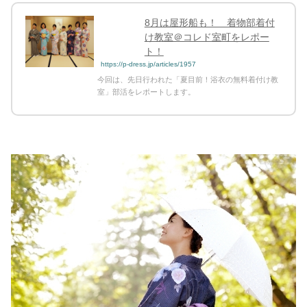
占い
8月は屋形船も！ 着物部着付
け教室＠コレド室町をレポー
性と愛
ト！
https://p-dress.jp/articles/1957
今回は、先日行われた「夏目前！浴衣の無料着付け教
ゲーム
室」部活をレポートします。