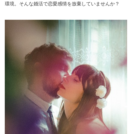
環境。そんな婚活で恋愛感情を放棄していませんか？
美容/健康
ワークスタイル
妊娠/出産/家族
ココロ/カラダ
グルメ
トラベル
カルチャー/エンタメ