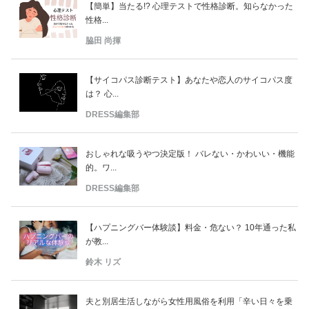
【簡単】当たる!? 心理テストで性格診断。知らなかった
性格...
脇田 尚揮
【サイコパス診断テスト】あなたや恋人のサイコパス度
は？ 心...
DRESS編集部
おしゃれな吸うやつ決定版！ バレない・かわいい・機能
的。ワ...
DRESS編集部
【ハプニングバー体験談】料金・危ない？ 10年通った私
が教...
鈴木 リズ
夫と別居生活しながら女性用風俗を利用「辛い日々を乗