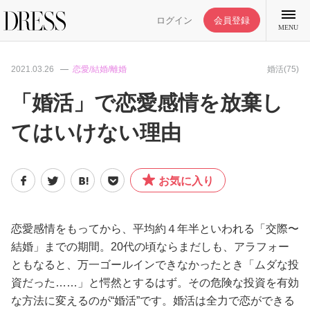
ログイン
会員登録
MENU
2021.03.26
恋愛/結婚/離婚
婚活(75)
「婚活」で恋愛感情を放棄し
てはいけない理由
特集記事
DRESS部活
お気に入り
ライフスタイル
恋愛感情をもってから、平均約４年半といわれる「交際〜
結婚」までの期間。20代の頃ならまだしも、アラフォー
ファッション
ともなると、万一ゴールインできなかったとき「ムダな投
資だった……」と愕然とするはず。その危険な投資を有効
恋愛/結婚/離婚
な方法に変えるのが“婚活”です。婚活は全力で恋ができる