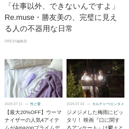
「仕事以外、できないんですよ」
Re.muse・勝友美の、完璧に見え
る人の不器用な日常
DRESS編集部
2026.07.11
性と愛
2026.07.03
カルチャー/エンタメ
【最大20%OFF】ウーマ
ジメジメした梅雨にピッ
ナイザーの人気4アイテ
タリ！ 映画『口に関す
ムがAmazonプライムデ
るアンケート』は鬱々と