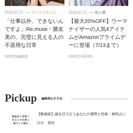
2026.07.17
ライフスタイル
2026.07.11
性と愛
「仕事以外、できないん
【最大20%OFF】ウーマ
ですよ」Re.muse・勝友
ナイザーの人気4アイテ
美の、完璧に見える人の
ムがAmazonプライムデ
不器用な日常
ーに登場（7/13まで）
DRESS編集部
DRESS NEWS
Pickup
編集部おすすめ
【数秘術】誕生日で占うあなたの運勢と性格・相性占い
沙木 貴咲