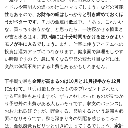
イドルや芸能人の追っかけにハマってしまう」などの可能
性もあるので、
お財布の紐はしっかりと引き締めておくほ
うがベターです。
７月の金運は低迷中。「あっ、これいい
な。買っちゃおうかな」と思ったら、一晩寝かせる慎重さ
が吉と出るはず。
買い物には十分時間をかけるほうがよい
モノが手に入るでしょう。
また、仕事に使うアイテムへの
投資は運気アップにつながります。健康面で無理をしやす
い時期ですので、急に暑くなる季節の変わり目などには、
突然の体調不良による出費もあるかもしれません。
下半期で最も
金運が高まるのは10月と11月後半から12月
にかけて。
10月は欲しかったものをプレゼントされたり
する可能性もありますが、ずっと欲しかったものが見つか
り予想外の出費がある人もいそうです。収支のバランスは
おおむね良好ですが、貯金する、節約するという意識も必
要になりそうです。秋も深まり冬の気配を感じるころに
は、金銭感覚もピリッと引き締まってくるでしょう。
家計