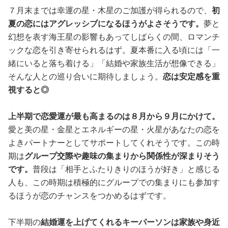
７月末までは幸運の星・木星のご加護が得られるので、
初
夏の恋にはアグレッシブになるほうがよさそうです。
夢と
幻想を表す海王星の影響もあってしばらくの間、ロマンチ
ックな恋を引き寄せられるはず。夏本番に入る頃には「一
緒にいると落ち着ける」「結婚や家族生活が想像できる」
そんな人との巡り合いに期待しましょう。
恋は安定感を重
視すると◎
上半期で恋愛運が最も高まるのは８月から９月にかけて。
愛と美の星・金星とエネルギーの星・火星があなたの恋を
よきパートナーとしてサポートしてくれそうです。この時
期は
グループ交際や趣味の集まりから関係性が深まりそう
です。
普段は「相手とふたりきりのほうが好き」と感じる
人も、この時期は積極的にグループでの集まりにも参加す
るほうが恋のチャンスをつかめるはずです。
下半期の
結婚運を上げてくれるキーパーソンは家族や身近