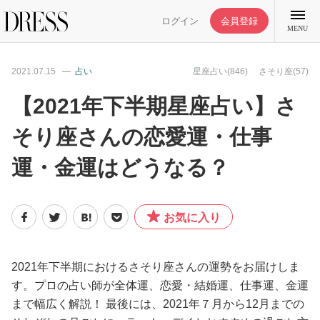
ログイン
会員登録
MENU
2021.07.15
占い
星座占い(846)
さそり座(57)
【2021年下半期星座占い】さ
そり座さんの恋愛運・仕事
特集記事
運・金運はどうなる？
DRESS部活
お気に入り
ライフスタイル
ファッション
2021年下半期におけるさそり座さんの運勢をお届けしま
す。プロの占い師が全体運、恋愛・結婚運、仕事運、金運
まで幅広く解説！ 最後には、2021年７月から12月までの
恋愛/結婚/離婚