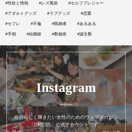
#性欲と情熱
#レズ風俗
#セルフプレジャー
#アダルトグッズ
#ラブグッズ
#恋愛
#セフレ
#不倫
#既婚者
#あるある
#手相
#結婚線
#数秘術
#誕生数
Instagram
自分らしく輝きたい女性のためのウェブマガジン
「DRESS」公式アカウントです。