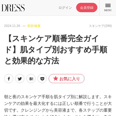
ログイン
会員登録
MENU
2024.11.26
美容/健康
スキンケア(299)
【スキンケア順番完全ガイ
ド】肌タイプ別おすすめ手順
特集記事
と効果的な方法
DRESS部活
お気に入り
ライフスタイル
ファッション
朝と夜のスキンケア手順を肌タイプ別に解説します。スキ
ンケアの効果を最大化するには正しい順番で行うことが大
切です。クレンジングから美容液まで、各ステップの重要
恋愛/結婚/離婚