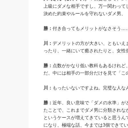
上級にダメな相手ですし、万一関わって
決めた約束やルールを守れないダメ男、
勝：
付き合ってもメリットがなさそう…
川：
デメリットの方が大きい、ともいえ
ったり、一緒にいて癒されたりと、女性
勝：
点数がかなり低い教科もあるけれど
だ、中には相手の一部分だけを見て「こ
川：
もったいないですよね。完璧な人な
勝：
近年、良い意味で「ダメの水準」が
たことで、これまでダメ男に分類されな
というケースが増えてきていると思うん
になり、極端な話、今までは3個できて