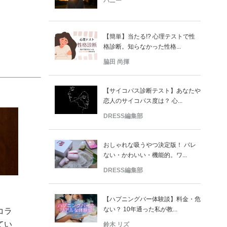
バニー
【簡単】当たる!? 心理テストで性
格診断。知らなかった性格...
脇田 尚揮
【サイコパス診断テスト】あなたや
恋人のサイコパス度は？ 心...
DRESS編集部
おしゃれな吸うやつ決定版！ バレ
ない・かわいい・機能的。ワ...
DRESS編集部
【ハプニングバー体験談】料金・危
ない？ 10年通った私が教...
コラ
てい
鈴木 リズ