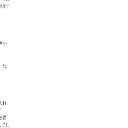
の間で
。
手か
。
。た
入れ
？」
必要
れてし