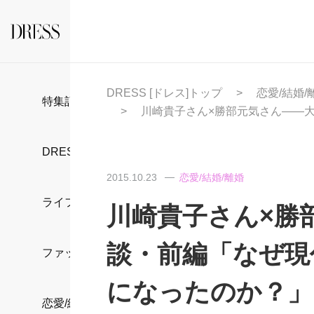
DRESS [ドレス]トップ
恋愛/結婚/
特集記事
川崎貴子さん×勝部元気さん――
DRESS部活
2015.10.23
恋愛/結婚/離婚
ライフスタイル
川崎貴子さん×勝
談・前編「なぜ現
ファッション
になったのか？」
恋愛/結婚/離婚