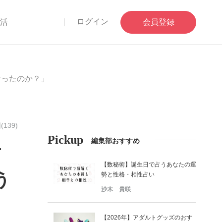
ログイン
部活
会員登録
なったのか？」
139)
Pickup
編集部おすすめ
対
【数秘術】誕生日で占うあなたの運
う
勢と性格・相性占い
沙木 貴咲
【2026年】アダルトグッズのおす