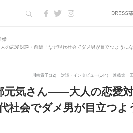
DRESS
離婚
大人の恋愛対談・前編「なぜ現代社会でダメ男が目立つように
川崎貴子(12)
対談・インタビュー(144)
連載第一回(
部元気さん――大人の恋愛
代社会でダメ男が目立つよ