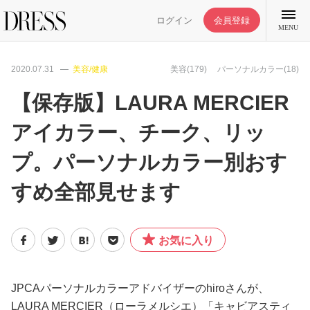
ログイン
会員登録
MENU
2020.07.31
美容/健康
美容(179)
パーソナルカラー(18)
【保存版】LAURA MERCIER
アイカラー、チーク、リッ
特集記事
プ。パーソナルカラー別おす
DRESS部活
すめ全部見せます
ライフスタイル
お気に入り
ファッション
JPCAパーソナルカラーアドバイザーのhiroさんが、
恋愛/結婚/離婚
LAURA MERCIER（ローラメルシエ）「キャビアスティ