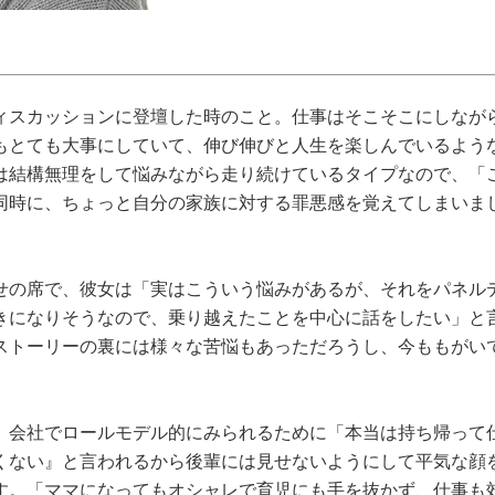
ィスカッションに登壇した時のこと。仕事はそこそこにしなが
もとても大事にしていて、伸び伸びと人生を楽しんでいるよう
は結構無理をして悩みながら走り続けているタイプなので、「
同時に、ちょっと自分の家族に対する罪悪感を覚えてしまいま
せの席で、彼女は「実はこういう悩みがあるが、それをパネル
きになりそうなので、乗り越えたことを中心に話をしたい」と
ストーリーの裏には様々な苦悩もあっただろうし、今ももがい
、会社でロールモデル的にみられるために「本当は持ち帰って
くない』と言われるから後輩には見せないようにして平気な顔
す。「ママになってもオシャレで育児にも手を抜かず、仕事も