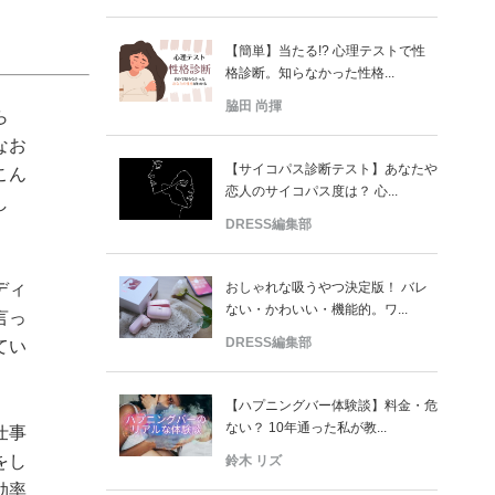
【簡単】当たる!? 心理テストで性
格診断。知らなかった性格...
脇田 尚揮
ら
なお
【サイコパス診断テスト】あなたや
こん
恋人のサイコパス度は？ 心...
し
DRESS編集部
おしゃれな吸うやつ決定版！ バレ
ディ
ない・かわいい・機能的。ワ...
言っ
DRESS編集部
てい
【ハプニングバー体験談】料金・危
ない？ 10年通った私が教...
仕事
をし
鈴木 リズ
効率