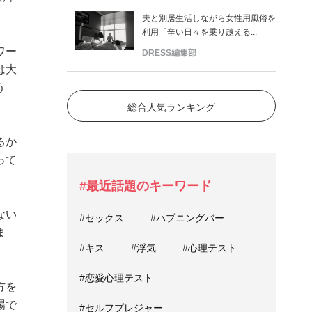
。
夫と別居生活しながら女性用風俗を
利用「辛い日々を乗り越える...
ワー
DRESS編集部
は大
う
総合人気ランキング
るか
って
#最近話題のキーワード
ない
#セックス
#ハプニングバー
ま
#キス
#浮気
#心理テスト
#恋愛心理テスト
方を
場で
#セルフプレジャー