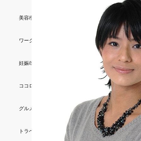
美容/健康
ワークスタイル
妊娠/出産/家族
ココロ/カラダ
グルメ
トラベル