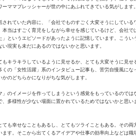
ワーママプレッシャーが世の中にあふれてきている気がします
話されていた内容に、「会社でものすごく大変そうにしている
、本当はすごく育児をしながら幸せを感じているけど、会社で
た」というエピソードがあったように記憶しています。こうい
ない現実も未だにあるのではないかと思います。
てもキラキラしているように見せるか、とても大変そうに見せ
多くの「女性活躍」系のインタビュー記事も、苦労自慢風にな
いかのどちらかになりがちな気がします。
マ」のイメージを作ってしまうという感覚をもっているのでは
で、多様性が少ない場面に置かれているためではないかと思い
とても幸せなこともあるし、とてもツライこともある。その両
います。そこから出てくるアイデアや仕事の効率向上などは職