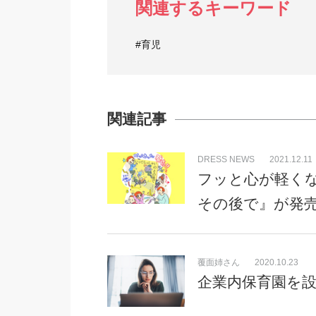
関連するキーワード
#育児
関連記事
DRESS NEWS
2021.12.11
フッと心が軽く
その後で』が発
覆面姉さん
2020.10.23
企業内保育園を