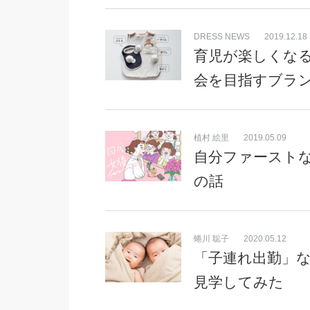
DRESS NEWS
2019.12.18
育児が楽しくな
会を目指すブラ
植村 絵里
2019.05.09
自分ファーストな
の話
蜷川 聡子
2020.05.12
「子連れ出勤」
見学してみた