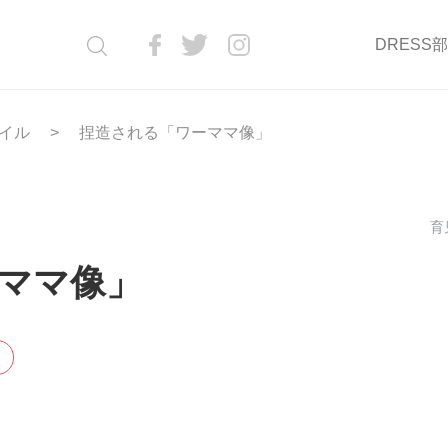
DRESS
イル
捏造される「ワーママ像」
育児
ママ像」