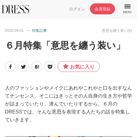
ログイン
会員登録
MENU
2020.06.01
特集記事
意思を纏う装い(6)
６月特集「意思を纏う装い」
特集記事
お気に入り
DRESS部活
人のファッションやメイクにあれやこれやと口を出すなん
ライフスタイル
てナンセンス。そこにはきっとその人自身の生き方や哲学
が詰まっていたり、潜んでいたりするから。６月の
DRESSでは、そんな意思を表現する人たちの話を特集し
ファッション
ていきます。
恋愛/結婚/離婚