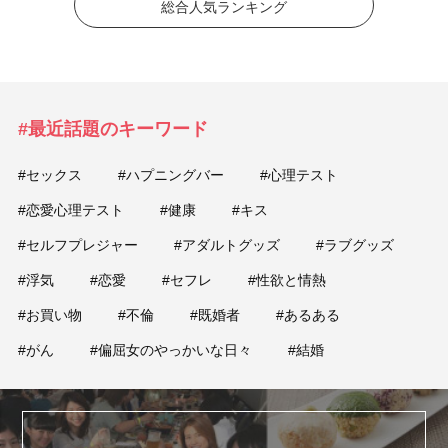
総合人気ランキング
#最近話題のキーワード
#セックス
#ハプニングバー
#心理テスト
#恋愛心理テスト
#健康
#キス
#セルフプレジャー
#アダルトグッズ
#ラブグッズ
#浮気
#恋愛
#セフレ
#性欲と情熱
#お買い物
#不倫
#既婚者
#あるある
#がん
#偏屈女のやっかいな日々
#結婚