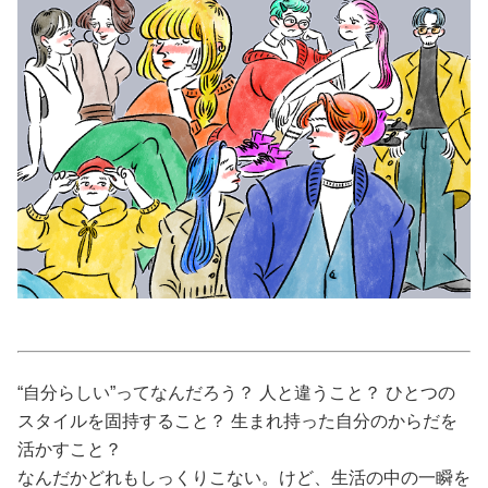
美容/健康
ワークスタイル
妊娠/出産/家族
ココロ/カラダ
グルメ
トラベル
“自分らしい”ってなんだろう？ 人と違うこと？ ひとつの
スタイルを固持すること？ 生まれ持った自分のからだを
カルチャー/エンタメ
活かすこと？
なんだかどれもしっくりこない。けど、生活の中の一瞬を