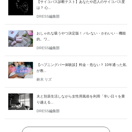
【サイコパス診断テスト】あなたや恋人のサイコパス度
は？ 心...
DRESS編集部
おしゃれな吸うやつ決定版！ バレない・かわいい・機能
的。ワ...
DRESS編集部
【ハプニングバー体験談】料金・危ない？ 10年通った私
が教...
鈴木 リズ
夫と別居生活しながら女性用風俗を利用「辛い日々を乗
り越える...
DRESS編集部