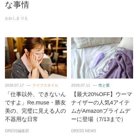
な事情
おおしま りえ
2026.07.17
ライフスタイル
2026.07.11
性と愛
「仕事以外、できないん
【最大20%OFF】ウーマ
ですよ」Re.muse・勝友
ナイザーの人気4アイテ
美の、完璧に見える人の
ムがAmazonプライムデ
不器用な日常
ーに登場（7/13まで）
DRESS編集部
DRESS NEWS