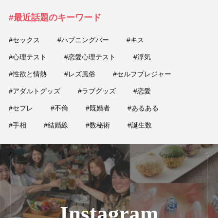
#最近話題のキーワード
#セックス
#ハプニングバー
#キス
#心理テスト
#恋愛心理テスト
#浮気
#性欲と情熱
#レズ風俗
#セルフプレジャー
#アダルトグッズ
#ラブグッズ
#恋愛
#セフレ
#不倫
#既婚者
#あるある
#手相
#結婚線
#数秘術
#誕生数
Instagram