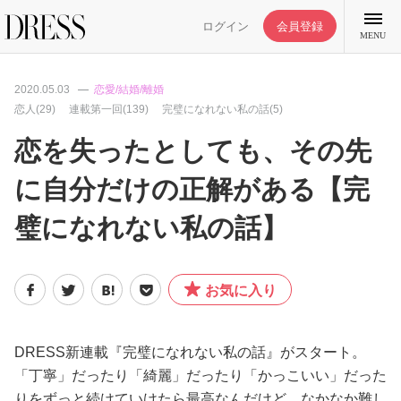
ログイン
会員登録
MENU
2020.05.03
恋愛/結婚/離婚
恋人(29)
連載第一回(139)
完璧になれない私の話(5)
恋を失ったとしても、その先
特集記事
に自分だけの正解がある【完
璧になれない私の話】
DRESS部活
ライフスタイル
お気に入り
ファッション
DRESS新連載『完璧になれない私の話』がスタート。
「丁寧」だったり「綺麗」だったり「かっこいい」だった
恋愛/結婚/離婚
りをずっと続けていけたら最高なんだけど、なかなか難し