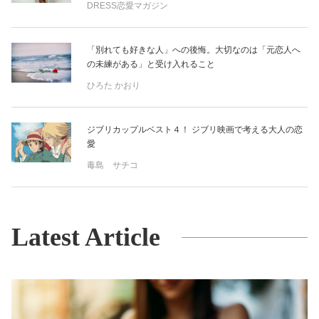
DRESS恋愛マガジン
「別れても好きな人」への後悔。大切なのは「元恋人へ
の未練がある」と受け入れること
ひろた かおり
ジブリカップルベスト４！ ジブリ映画で考える大人の恋
愛
毒島 サチコ
Latest Article