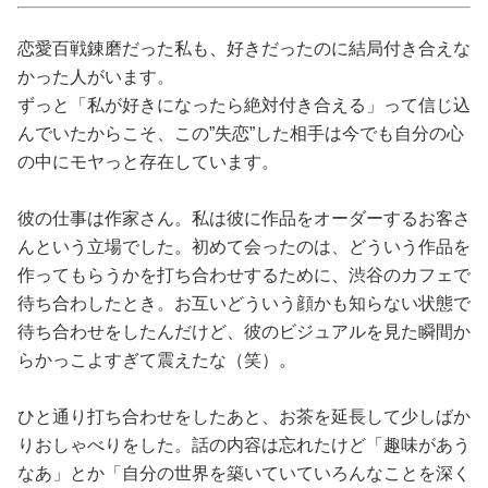
占い
恋愛百戦錬磨だった私も、好きだったのに結局付き合えな
性と愛
かった人がいます。
ずっと「私が好きになったら絶対付き合える」って信じ込
ゲーム
んでいたからこそ、この”失恋”した相手は今でも自分の心
の中にモヤっと存在しています。
彼の仕事は作家さん。私は彼に作品をオーダーするお客さ
んという立場でした。初めて会ったのは、どういう作品を
作ってもらうかを打ち合わせするために、渋谷のカフェで
待ち合わしたとき。お互いどういう顔かも知らない状態で
待ち合わせをしたんだけど、彼のビジュアルを見た瞬間か
らかっこよすぎて震えたな（笑）。
ひと通り打ち合わせをしたあと、お茶を延長して少しばか
りおしゃべりをした。話の内容は忘れたけど「趣味があう
なあ」とか「自分の世界を築いていていろんなことを深く