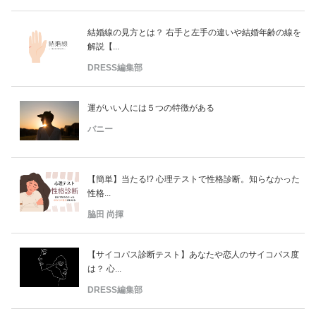
結婚線の見方とは？ 右手と左手の違いや結婚年齢の線を
解説【...
DRESS編集部
運がいい人には５つの特徴がある
バニー
【簡単】当たる!? 心理テストで性格診断。知らなかった
性格...
脇田 尚揮
【サイコパス診断テスト】あなたや恋人のサイコパス度
は？ 心...
DRESS編集部