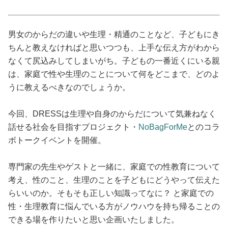
占い
性と愛
男女のからだの違いや生理・精通のことなど、子どもにき
ちんと教えなければと思いつつも、上手な伝え方がわから
なくて尻込みしてしまいがち。子どもの一番近くにいる親
ゲーム
は、家庭で性や生理のことについて何をどこまで、どのよ
うに教えるべきなのでしょうか。
今回、DRESSは生理や自身のからだについて気兼ねなく
話せる社会を目指すプロジェクト・
NoBagForMe
とのコラ
ボトークイベントを開催。
専門家の先生やゲストと一緒に、家庭での性教育について
考え、性のこと、生理のことを子どもにどうやって伝えた
らいいのか。そもそも正しい知識ってなに？ と家庭での
性・生理教育に悩んでいる方がノウハウを持ち帰ることの
できる場を作りたいと思い企画いたしました。