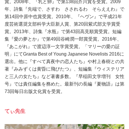
賞。2008年、『乳と卵』で第138回芥川賞を受賞。2009
年、詩集『先端で、さすわ さされるわ そらええわ』で
第14回中原中也賞受賞。2010年、『ヘヴン』で平成21年
度芸術選奨文部科学大臣新人賞、第20回紫式部文学賞受
賞。2013年、詩集『水瓶』で第43回高見順賞受賞。短編
集『愛の夢とか』で第49回谷崎潤一郎賞受賞。2016年、
『あこがれ』で渡辺淳一文学賞受賞。「マリーの愛の証
明」にてGranta Best of Young Japanese Novelists 2016に
選出。他に『すべて真夜中の恋人たち』や村上春樹との共
著『みみずくは黄昏に飛びたつ』、短編集『ウィステリア
と三人の女たち』など著書多数。『早稲田文学増刊 女性
号』では責任編集を務めた。最新刊の長編『夏物語』は第
73回毎日出版文化賞を受賞。
てぃ先生