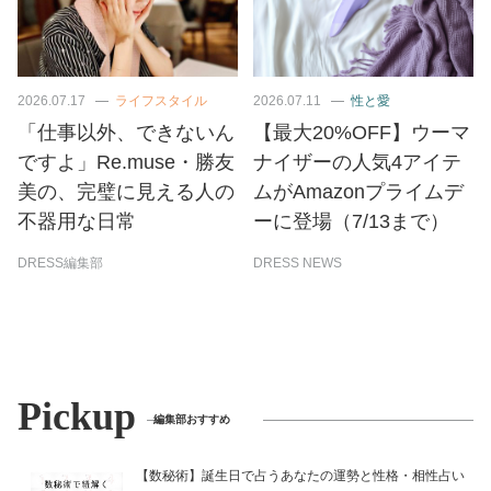
2026.07.17
ライフスタイル
2026.07.11
性と愛
「仕事以外、できないん
【最大20%OFF】ウーマ
ですよ」Re.muse・勝友
ナイザーの人気4アイテ
美の、完璧に見える人の
ムがAmazonプライムデ
不器用な日常
ーに登場（7/13まで）
DRESS編集部
DRESS NEWS
Pickup
編集部おすすめ
【数秘術】誕生日で占うあなたの運勢と性格・相性占い