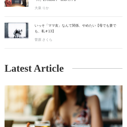
大泉 りか
いっそ「ママ友」なんて関係、やめたい【母でも妻で
も、私＃13】
菅原 さくら
Latest Article