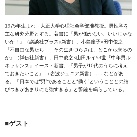
1975年生まれ。大正大学心理社会学部准教授。男性学を
主な研究分野とする。著書に『男が働かない、いいじゃな
いか！』（講談社プラスα新書）、小島慶子×田中俊之
『不自由な男たち――その生きづらさは、どこから来るの
か』（祥伝社新書）、田中俊之×山田ルイ53世『中年男ル
ネッサンス』イースト新書、『男子が10代のうちに考え
ておきたいこと』 （岩波ジュニア新書）……などがあ
る。「日本では“男”であることと“働く”ということとの結
びつきがあまりにも強すぎる」と警鐘を鳴らしている。
■ゲスト