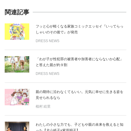
関連記事
フッと心が軽くなる家族コミックエッセイ『いってらっ
しゃいのその後で』が発売
DRESS NEWS
「わが子が性犯罪の被害者や加害者にならないか心配」
と答えた親が約９割
DRESS NEWS
親の期待に沿わなくてもいい。元気に幸せに生きる姿を
見せられるなら
植村 絵里
わたしの小さな力でも、子どもや親の未来を救えると知
った【犬山紙子×紫原明子】