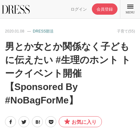
ログイン
会員登録
MENU
2020.01.08
DRESS部活
子育て(55)
男とか女とか関係なく子ども
に伝えたい #生理のホント ト
特集記事
ークイベント開催
DRESS部活
【Sponsored By
ライフスタイル
#NoBagForMe】
ファッション
お気に入り
恋愛/結婚/離婚