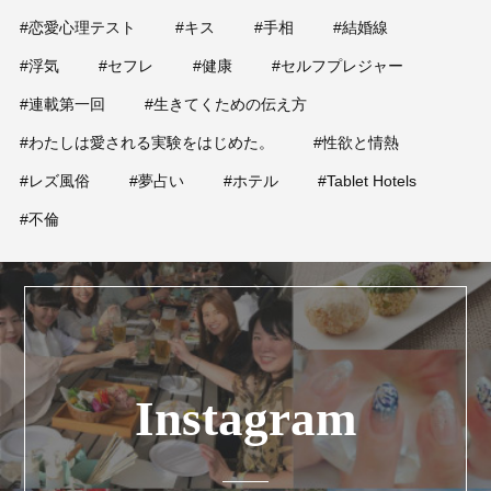
#恋愛心理テスト
#キス
#手相
#結婚線
#浮気
#セフレ
#健康
#セルフプレジャー
#連載第一回
#生きてくための伝え方
#わたしは愛される実験をはじめた。
#性欲と情熱
#レズ風俗
#夢占い
#ホテル
#Tablet Hotels
#不倫
Instagram