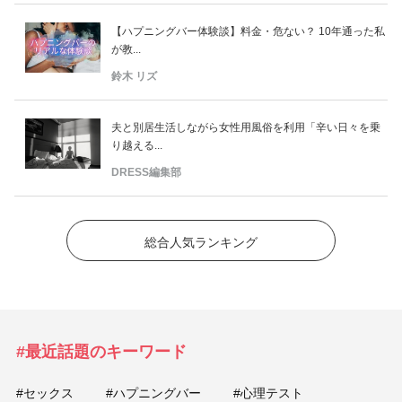
【ハプニングバー体験談】料金・危ない？ 10年通った私
が教...
鈴木 リズ
夫と別居生活しながら女性用風俗を利用「辛い日々を乗
り越える...
DRESS編集部
総合人気ランキング
#最近話題のキーワード
#セックス
#ハプニングバー
#心理テスト