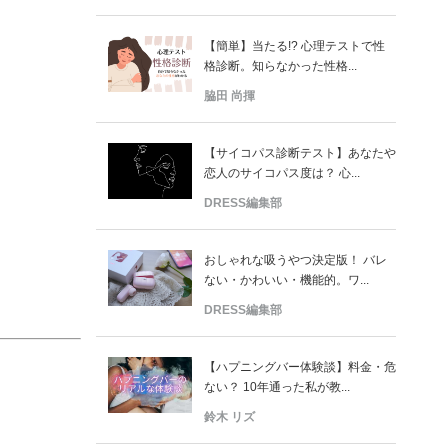
【簡単】当たる!? 心理テストで性
格診断。知らなかった性格...
脇田 尚揮
【サイコパス診断テスト】あなたや
恋人のサイコパス度は？ 心...
DRESS編集部
おしゃれな吸うやつ決定版！ バレ
ない・かわいい・機能的。ワ...
DRESS編集部
【ハプニングバー体験談】料金・危
ない？ 10年通った私が教...
鈴木 リズ