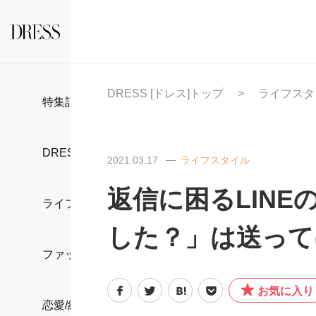
DRESS [ドレス]トップ
ライフスタ
特集記事
DRESS部活
2021.03.17
ライフスタイル
返信に困るLINE
ライフスタイル
した？」は送って
ファッション
お気に入り
恋愛/結婚/離婚