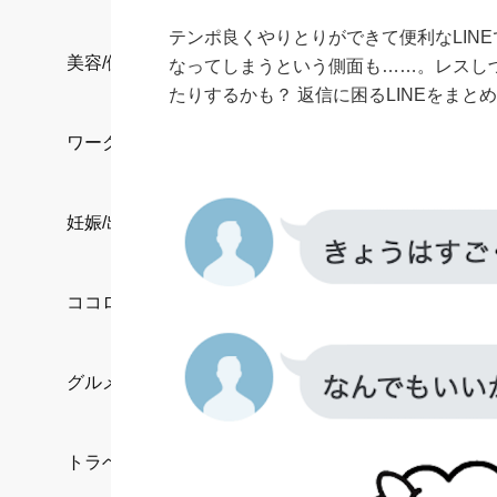
テンポ良くやりとりができて便利なLIN
美容/健康
なってしまうという側面も……。レスしづ
たりするかも？ 返信に困るLINEをまと
ワークスタイル
妊娠/出産/家族
ココロ/カラダ
グルメ
トラベル