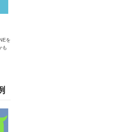
NEを
かも
例