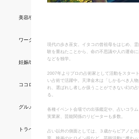
美容/健康
ワークスタイル
現代の歩き巫女。イタコの曾祖母をはじめ、霊
験を重ねたことから、命の不思議や人の運命に
などを独学。
妊娠/出産/家族
2007年よりプロの占術家として活動をスタ
い占術で活躍中。天津金木は「しかるべき人物
ココロ/カラダ
れ、選ばれし者しか扱うことができない幻の占
る。
グルメ
各種イベント会場での出張鑑定や、占いコラム
実業家、芸能関係のリピーターも多数。
トラベル
占い以外の側面としては、３歳からピアノと作
宰、映画のヒロイン役など、芸能活動に携わっ