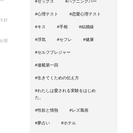
#セックス
#ハプニングバー
#心理テスト
#恋愛心理テスト
大好
#キス
#手相
#結婚線
#浮気
#セフレ
#健康
を開
#セルフプレジャー
#連載第一回
#生きてくための伝え方
#わたしは愛される実験をはじめ
た。
#性欲と情熱
#レズ風俗
#夢占い
#ホテル