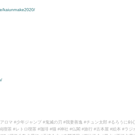
une/kaiunmake2020/
p/
ルアロマ #少年ジャンプ #鬼滅の刃 #我妻善逸 #チュン太郎 #るろうに剣
 #純喫茶 #レトロ喫茶 #珈琲 #猫 #神社 #仏閣 #旅行 #古本屋 #絵本 #ラジ