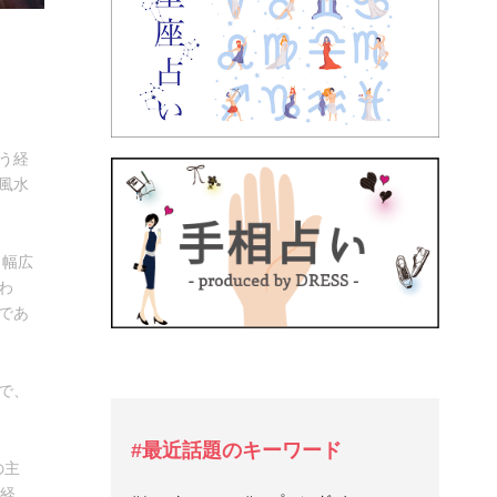
う経
風水
、幅広
わ
であ
で、
#最近話題のキーワード
の主
を経