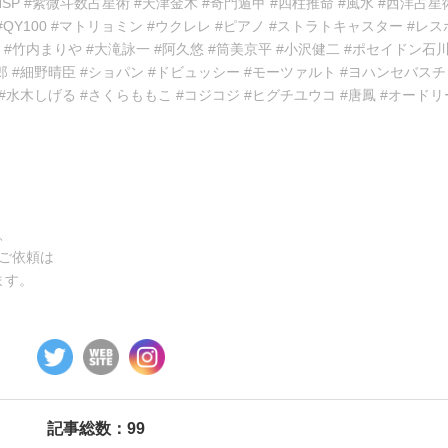
 #HSP #紫微斗数占星術 #天津金木 #奇門遁甲 #四柱推命 #風水 #西洋占星
HA #QY100 #マトリョミン #ウクレレ #ピアノ #ストラトキャスター #レ
 #竹内まりや #大滝詠一 #阿久悠 #筒美京平 #小沢健二 #ポセイドン石川
慎太郎 #細野晴臣 #ショパン #ドビュッシー #モーツァルト #ヨハンセバス
#水木しげる #さくらももこ #コジコジ #ヒグチユウコ #唐鳳 #オード
、
ご依頼は
ます。
記事総数：99