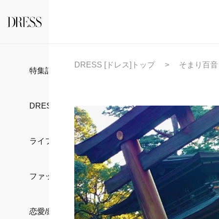
DRESS [ドレス]トップ
そまり百音
特集記事
DRESS部活
ライフスタイル
ファッション
恋愛/結婚/離婚