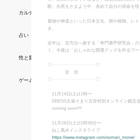
験。生死をさまよう中、改めて自分の宿命を悟
カルチャー/エンタメ
着物や神道といった日本文化、猫や植物、レト
き。
占い
近年は、吉方位へ旅する「奇門遁甲研究会」の
く。今後は「おしゃれな開運グッズを作るワー
性と愛
♡┈┈┈┈┈┈┈┈┈┈♡
近 況
♡┈┈┈┈┈┈┈┈┈┈♡
ゲーム
11月14日(土)11時〜
DRESS主催そまり百音特別オンライン鑑定
coming soon!!!!
11月28日(土)21時30分〜
ねこ風水インスタライブ
https://www.instagram.com/somari_mone/