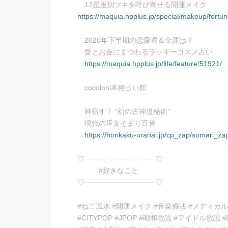
12星座別ツキを呼び寄せる開運メイク
https://maquia.hpplus.jp/special/makeup/fort
2020年下半期の恋愛運＆金運は？
愛とお金にまつわるラッキーコスメ占い
https://maquia.hpplus.jp/life/feature/51921/
cocoloni本格占い館
神宿す！ “幻の古神道秘術”
現代の巫女そまり百音
https://honkaku-uranai.jp/cp_zap/somari_za
♡┈┈┈┈┈┈┈┈┈┈♡
#好きなこと
♡┈┈┈┈┈┈┈┈┈┈♡
#ねこ風水 #開運メイク #音楽療法 #メディカ
#CITYPOP #JPOP #昭和歌謡 #アイドル歌謡