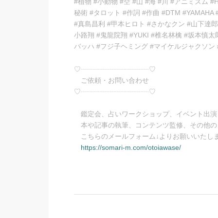
#植物 #小動物 #空 #山 #海 #川 #アニミズム
秘術 #タロット #作詞 #作曲 #DTM #YAMA
#真島昌利 #甲本ヒロト #さかなクン #山下達郎
小路翔 #鬼龍院翔 #YUKI #椎名林檎 #坂本
バッハ #フジ子ヘミング #マイケルジャクソン 
♡┈┈┈┈┈┈┈┈┈┈♡
ご依頼・お問い合わせ
♡┈┈┈┈┈┈┈┈┈┈♡
鑑定会、占いワークショップ、イベント出演
本や記事の執筆、コンテンツ監修、その他の
こちらのメールフォーム↓よりお願いいたし
https://somari-m.com/otoiawase/