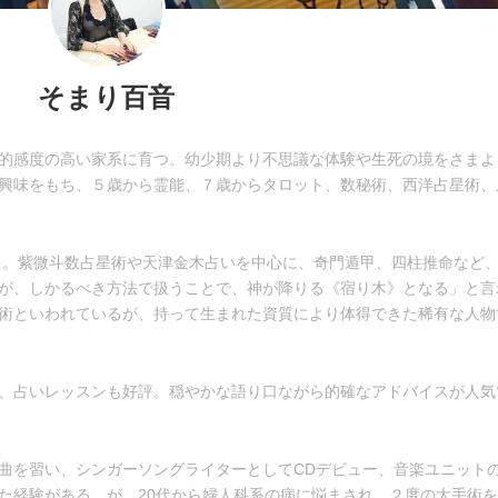
そまり百音
的感度の高い家系に育つ。幼少期より不思議な体験や生死の境をさまよ
興味をもち、５歳から霊能、７歳からタロット、数秘術、西洋占星術、
ート。紫微斗数占星術や天津金木占いを中心に、奇門遁甲、四柱推命など
が、しかるべき方法で扱うことで、神が降りる《宿り木》となる」と言
術といわれているが、持って生まれた資質により体得できた稀有な人物
、占いレッスンも好評。穏やかな語り口ながら的確なアドバイスが人気
曲を習い、シンガーソングライターとしてCDデビュー、音楽ユニット
た経験がある。が、20代から婦人科系の病に悩まされ、２度の大手術