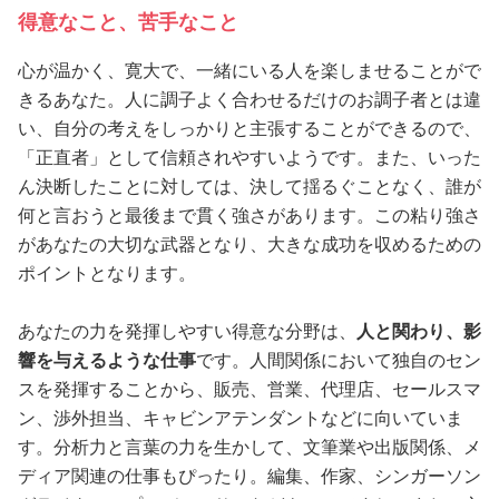
得意なこと、苦手なこと
心が温かく、寛大で、一緒にいる人を楽しませることがで
きるあなた。人に調子よく合わせるだけのお調子者とは違
い、自分の考えをしっかりと主張することができるので、
「正直者」として信頼されやすいようです。また、いった
ん決断したことに対しては、決して揺るぐことなく、誰が
何と言おうと最後まで貫く強さがあります。この粘り強さ
があなたの大切な武器となり、大きな成功を収めるための
ポイントとなります。
あなたの力を発揮しやすい得意な分野は、
人と関わり、影
響を与えるような仕事
です。人間関係において独自のセン
スを発揮することから、販売、営業、代理店、セールスマ
ン、渉外担当、キャビンアテンダントなどに向いていま
す。分析力と言葉の力を生かして、文筆業や出版関係、メ
ディア関連の仕事もぴったり。編集、作家、シンガーソン