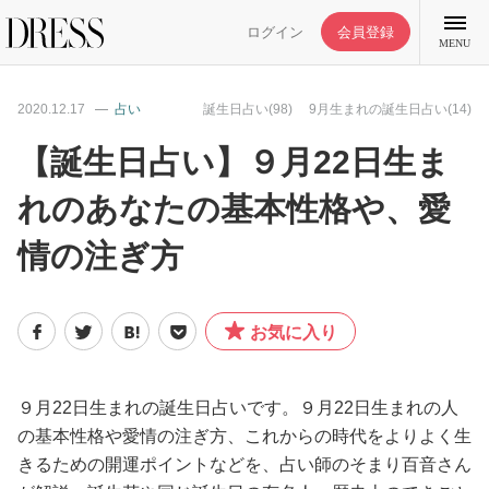
ログイン
会員登録
MENU
2020.12.17
占い
誕生日占い(98)
9月生まれの誕生日占い(14)
【誕生日占い】９月22日生ま
れのあなたの基本性格や、愛
特集記事
情の注ぎ方
DRESS部活
お気に入り
ライフスタイル
ファッション
９月22日生まれの誕生日占いです。９月22日生まれの人
の基本性格や愛情の注ぎ方、これからの時代をよりよく生
きるための開運ポイントなどを、占い師のそまり百音さん
恋愛/結婚/離婚