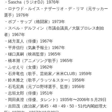
・Sascha（ラジオDJ）1976年
・ロナウド・ルイス・ナザーリオ・デ・リマ（元サッカー
選手）1976年
・ボブ・サップ（格闘家）1973年
・スペル・デルフィン（市議会議員／大阪プロレス創始
者）1967年
・緒方直人（俳優）1967年
・平井信行（気象予報士）1967年
・樋口真嗣（映画監督）1965年
・橋本潮（アニメソング歌手）1965年
・ふせえり（女優）1962年
・石井竜也（歌手、芸術家／米米CLUB）1959年
・鈴木雅之（歌手／ラッツ＆スター）1956年
・石毛宏典（元プロ野球選手、監督）1956年
・志垣太郎（俳優）1951年
・岡田眞澄（俳優、タレント）1935年〜2006年５月29日
・吉田茂（政治家／第45・48・49・50・51代内閣総理大