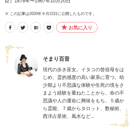
臣）1878年〜1967年10月20日
※ この記事は2020年９月22日に公開したものです。
お気に入り
そまり百音
現代の歩き巫女。イタコの曾祖母をは
じめ、霊的感度の高い家系に育つ。幼
少期より不思議な体験や生死の境をさ
まよう経験を重ねたことから、命の不
思議や人の運命に興味をもち、５歳か
ら霊能、７歳からタロット、数秘術、
西洋占星術、風水など...