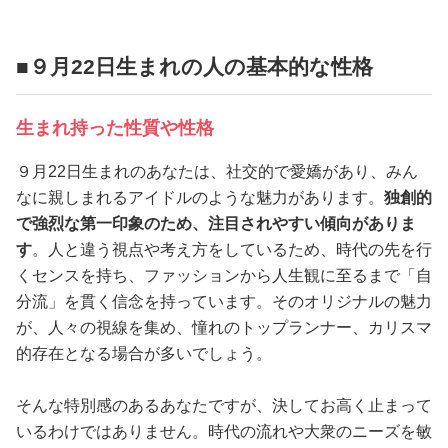
占い
性と愛
■９月22日生まれの人の基本的な性格
ゲーム
生まれ持った性質や性格
９月22日生まれのあなたは、社交的で愛嬌があり、みん
なに親しまれるアイドルのような魅力があります。
独創的
で強烈な第一印象のため、注目されやすい傾向がありま
す
。人と違う視点や考え方をしているため、時代の先を行
くセンスを持ち、ファッションから人生観に至るまで「自
分流」を貫く信念を持っています。そのオリジナルの魅力
が、人々の視線を集め、憧れのトップランナー、カリスマ
的存在となる場合が多いでしょう。
そんな特別感のあるあなたですが、決してお高く止まって
いるわけではありません。時代の流れや大衆のニーズを敏