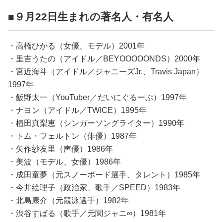
■９月22日生まれの著名人・有名人
・高橋ひかる（女優、モデル）2001年
・里吉うたの（アイドル／BEYOOOOONDS）2000年
・宮近海斗（アイドル／ジャニーズJr.、Travis Japan）
1997年
・飯野太一（YouTuber／だいにぐるーぷ）1997年
・ナヨン（アイドル／TWICE）1995年
・植田真梨恵（シンガーソングライター）1990年
・トム・フェルトン（俳優）1987年
・矢作紗友里（声優）1986年
・美波（モデル、女優）1986年
・成田童夢（元スノーボード選手、タレント）1985年
・今井絵理子（政治家、歌手／SPEED）1983年
・北島康介（元競泳選手）1982年
・渋谷すばる（歌手／元関ジャニ∞）1981年