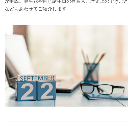
が解説。誕生花や同じ誕生日の有名人、歴史上のできごと
などもあわせてご紹介します。
美容/健康
ワークスタイル
妊娠/出産/家族
ココロ/カラダ
グルメ
トラベル
カルチャー/エンタメ