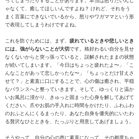
ってしまったりすることがあります。本当は怒りたいんじ
ゃなくて、癒してほしいんですよね？ けれど、それをう
まく言葉にできないでいるから、怒りやワガママという形
で表現してしまうわけですよね。
これを防ぐためには、まず、
疲れているときや悲しいとき
には、強がらないことが大切
です。格好わるい自分を見せ
なくないからと突っ張っていると、誤解されたままの状態
が続いてしまいます。「今日はちょっと疲れたよ〜」「こ
んなことがあって悲しかったな〜」「ちょっとだけ甘えさ
せて？」と素直に口にすることで、心の傷は癒され、平穏
なバランスへと整っていきます。そして、ゆっくりと温か
いお風呂に浸かり、きゅっと固まった心身を解してあげて
ください。爪やお肌の手入れに時間をかけたり、ふわふわ
のおふとんにくるまったり、あなた自身を優先的にいたわ
る贅沢なひとときを、たっぷりと用意してあげましょう。
そうやって、自分の心の声に素直になって、その都度ちゃ