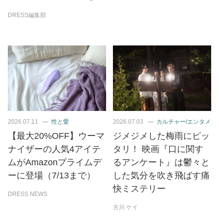
DRESS編集部
2026.07.11
性と愛
2026.07.03
カルチャー/エンタメ
【最大20%OFF】ウーマ
ジメジメした梅雨にピッ
ナイザーの人気4アイテ
タリ！ 映画『口に関す
ムがAmazonプライムデ
るアンケート』は鬱々と
ーに登場（7/13まで）
した気分を吹き飛ばす痛
快ミステリー
DRESS NEWS
古川 ケイ