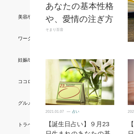
あなたの基本性格
や、愛情の注ぎ方
美容/健康
そまり百音
ワークスタイル
妊娠/出産/家族
ココロ/カラダ
グルメ
2021.01.07
占い
202
【誕生日占い】９月23
【
トラベル
日生まれのあなたの基