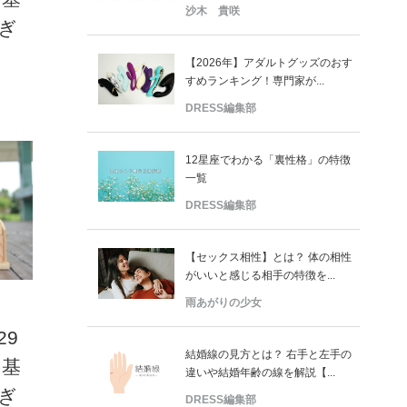
沙木 貴咲
ぎ
【2026年】アダルトグッズのおす
すめランキング！専門家が...
DRESS編集部
12星座でわかる「裏性格」の特徴
一覧
DRESS編集部
【セックス相性】とは？ 体の相性
がいいと感じる相手の特徴を...
雨あがりの少女
29
結婚線の見方とは？ 右手と左手の
の基
違いや結婚年齢の線を解説【...
ぎ
DRESS編集部