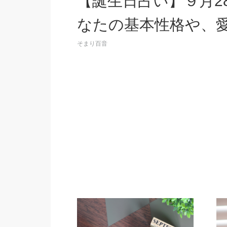
【誕生日占い】９月2
なたの基本性格や、
そまり百音