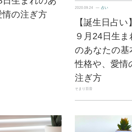
8日生まれのあ
2020.09.24
占い
愛情の注ぎ方
【誕生日占い
９月24日生ま
のあなたの基
性格や、愛情
注ぎ方
そまり百音