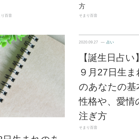
方
まり百音
そまり百音
2020.09.27
占い
【誕生日占い
９月27日生ま
のあなたの基
性格や、愛情
注ぎ方
そまり百音