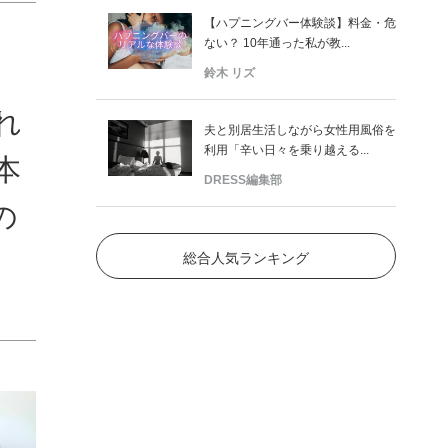
【ハプニングバー体験談】料金・危
ない？ 10年通った私が教...
】
鈴木 リズ
れ
夫と別居生活しながら女性用風俗を
利用「辛い日々を乗り越える...
本
DRESS編集部
の
総合人気ランキング