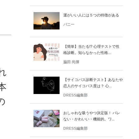
運がいい人には５つの特徴がある
バニー
【簡単】当たる!? 心理テストで性
格診断。知らなかった性格...
】
脇田 尚揮
れ
【サイコパス診断テスト】あなたや
本
恋人のサイコパス度は？ 心...
DRESS編集部
の
おしゃれな吸うやつ決定版！ バレ
ない・かわいい・機能的。ワ...
DRESS編集部