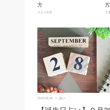
方
方
そまり百音
そ
2020.09.28
占い