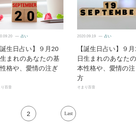
0.09.20
占い
2020.09.19
占い
誕生日占い】９月20
【誕生日占い】９月
日生まれのあなたの基
日生まれのあなた
本性格や、愛情の注ぎ
本性格や、愛情の注
方
まり百音
そまり百音
2
Last