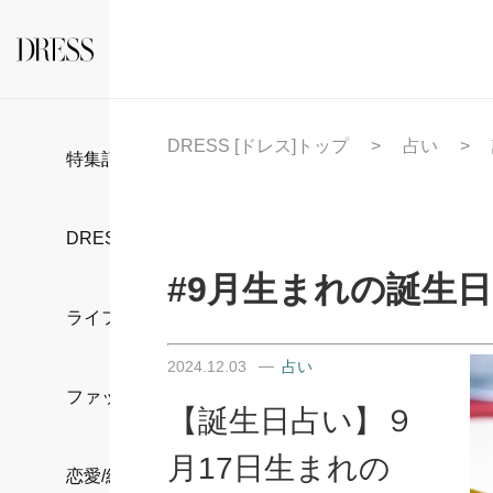
DRESS [ドレス]トップ
占い
特集記事
DRESS部活
#9月生まれの誕生
ライフスタイル
2024.12.03
占い
ファッション
【誕生日占い】９
月17日生まれの
恋愛/結婚/離婚