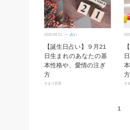
2020.09.21
占い
202
【誕生日占い】９月21
【
日生まれのあなたの基
本性格や、愛情の注ぎ
方
方
そまり百音
そ
1