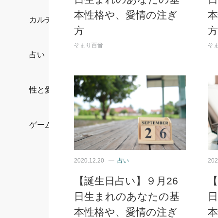
本性格や、愛情の注ぎ
カルチャー/エンタメ
方
方
そまり百音
そ
占い
性と愛
ゲーム
2020.12.20
占い
202
【誕生日占い】９月26
【
日生まれのあなたの基
本性格や、愛情の注ぎ