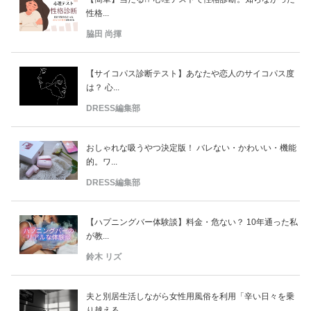
性格...
脇田 尚揮
【サイコパス診断テスト】あなたや恋人のサイコパス度
は？ 心...
DRESS編集部
おしゃれな吸うやつ決定版！ バレない・かわいい・機能
的。ワ...
DRESS編集部
【ハプニングバー体験談】料金・危ない？ 10年通った私
が教...
鈴木 リズ
夫と別居生活しながら女性用風俗を利用「辛い日々を乗
り越える...