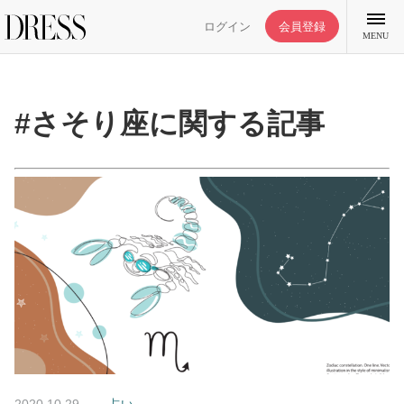
ログイン
会員登録
MENU
#さそり座に関する記事
特集記事
DRESS部活
ライフスタイル
ファッション
恋愛/結婚/離婚
2020.10.29
占い