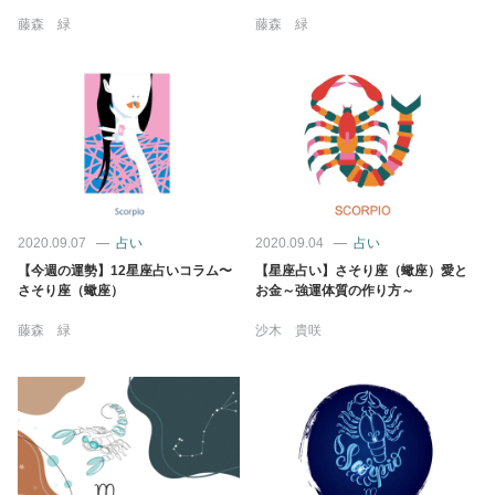
藤森 緑
藤森 緑
2020.09.07
占い
2020.09.04
占い
【今週の運勢】12星座占いコラム〜
【星座占い】さそり座（蠍座）愛と
さそり座（蠍座）
お金～強運体質の作り方～
藤森 緑
沙木 貴咲