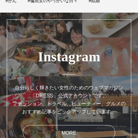
#がん
#偏屈女のやっかいな日々
#結婚
Instagram
自分らしく輝きたい女性のためのウェブマガジン
「DRESS」公式アカウントです。
ファッション、トラベル、ビューティー、グルメの
おすすめ記事をピックアップしています。
MORE