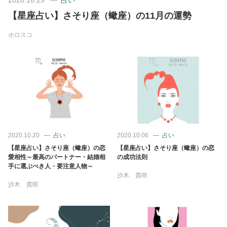
【星座占い】さそり座（蠍座）の11月の運勢
美容/健康
ホロスコ
ワークスタイル
妊娠/出産/家族
ココロ/カラダ
2020.10.20
占い
2020.10.06
占い
グルメ
【星座占い】さそり座（蠍座）の恋
【星座占い】さそり座（蠍座）の恋
愛相性～最高のパートナー・結婚相
の成功法則
手に選ぶべき人・要注意人物～
トラベル
沙木 貴咲
沙木 貴咲
カルチャー/エンタメ