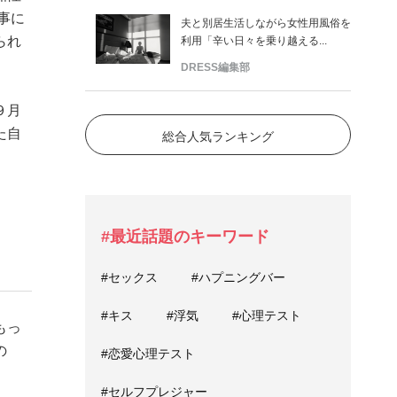
事に
夫と別居生活しながら女性用風俗を
られ
利用「辛い日々を乗り越える...
DRESS編集部
９月
た自
総合人気ランキング
#最近話題のキーワード
#セックス
#ハプニングバー
#キス
#浮気
#心理テスト
もっ
の
#恋愛心理テスト
#セルフプレジャー