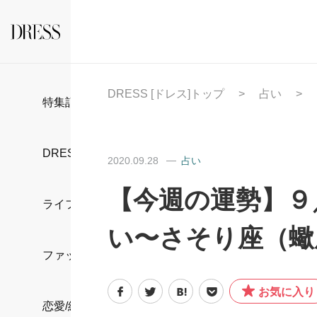
DRESS [ドレス]トップ
占い
特集記事
DRESS部活
2020.09.28
占い
【今週の運勢】９／
ライフスタイル
い〜さそり座（蠍
ファッション
お気に入り
恋愛/結婚/離婚