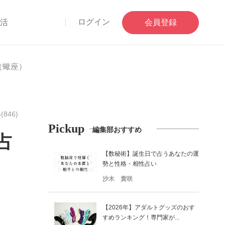
ログイン
部活
会員登録
（蠍座）
846)
Pickup
編集部おすすめ
占
【数秘術】誕生日で占うあなたの運
勢と性格・相性占い
沙木 貴咲
【2026年】アダルトグッズのおす
すめランキング！専門家が...