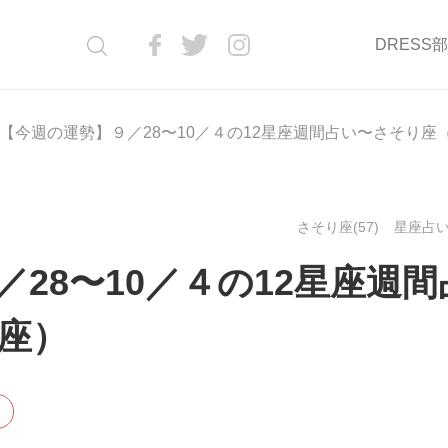
DRESS
【今週の運勢】９／28〜10／４の12星座週間占い〜さそり座
さそり座(57)
星座占い(
28〜10／４の12星座週間
座）