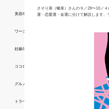
さそり座（蠍座）さんの９／28〜10／
美容/健康
運・恋愛運・金運に分けて解説します。
ワークスタイル
妊娠/出産/家族
ココロ/カラダ
グルメ
トラベル