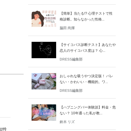
【簡単】当たる!? 心理テストで性
格診断。知らなかった性格...
脇田 尚揮
【サイコパス診断テスト】あなたや
恋人のサイコパス度は？ 心...
DRESS編集部
おしゃれな吸うやつ決定版！ バレ
ない・かわいい・機能的。ワ...
DRESS編集部
【ハプニングバー体験談】料金・危
ない？ 10年通った私が教...
鈴木 リズ
知性