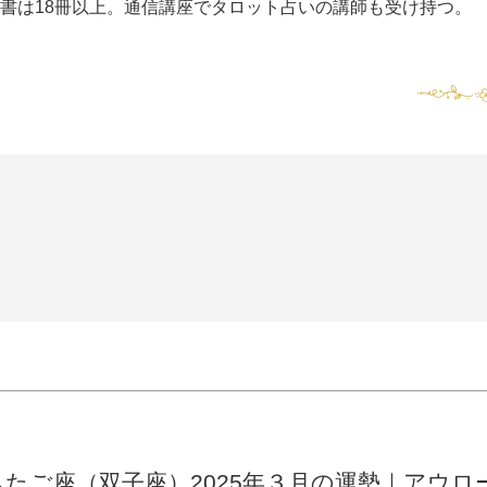
書は18冊以上。通信講座でタロット占いの講師も受け持つ。
ふたご座（双子座）2025年３月の運勢｜アウロ