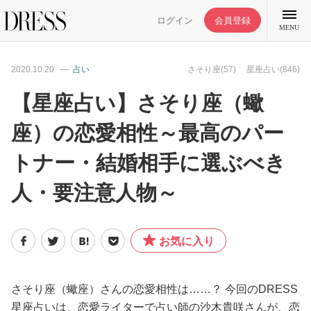
ログイン
会員登録
MENU
2020.10.20
占い
さそり座(57)
星座占い(846)
【星座占い】さそり座（蠍
座）の恋愛相性～最高のパー
特集記事
トナー・結婚相手に選ぶべき
DRESS部活
人・要注意人物～
ライフスタイル
お気に入り
ファッション
さそり座（蠍座）さんの恋愛相性は……？ 今回のDRESS
恋愛/結婚/離婚
星座占いは、恋愛ライターで占い師の沙木貴咲さんが、恋