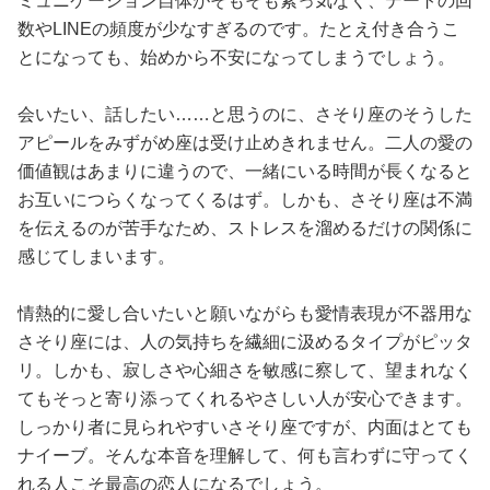
ミュニケーション自体がそもそも素っ気なく、デートの回
数やLINEの頻度が少なすぎるのです。たとえ付き合うこ
とになっても、始めから不安になってしまうでしょう。
会いたい、話したい……と思うのに、さそり座のそうした
アピールをみずがめ座は受け止めきれません。二人の愛の
価値観はあまりに違うので、一緒にいる時間が長くなると
お互いにつらくなってくるはず。しかも、さそり座は不満
を伝えるのが苦手なため、ストレスを溜めるだけの関係に
感じてしまいます。
情熱的に愛し合いたいと願いながらも愛情表現が不器用な
さそり座には、人の気持ちを繊細に汲めるタイプがピッタ
リ。しかも、寂しさや心細さを敏感に察して、望まれなく
てもそっと寄り添ってくれるやさしい人が安心できます。
しっかり者に見られやすいさそり座ですが、内面はとても
ナイーブ。そんな本音を理解して、何も言わずに守ってく
れる人こそ最高の恋人になるでしょう。