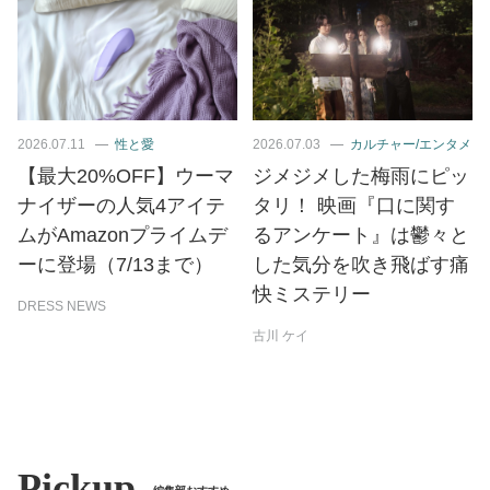
2026.07.11
性と愛
2026.07.03
カルチャー/エンタメ
【最大20%OFF】ウーマ
ジメジメした梅雨にピッ
ナイザーの人気4アイテ
タリ！ 映画『口に関す
ムがAmazonプライムデ
るアンケート』は鬱々と
ーに登場（7/13まで）
した気分を吹き飛ばす痛
快ミステリー
DRESS NEWS
古川 ケイ
Pickup