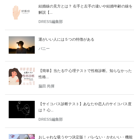
結婚線の見方とは？ 右手と左手の違いや結婚年齢の線を
解説【...
DRESS編集部
運がいい人には５つの特徴がある
バニー
【簡単】当たる!? 心理テストで性格診断。知らなかった
性格...
脇田 尚揮
【サイコパス診断テスト】あなたや恋人のサイコパス度
は？ 心...
DRESS編集部
おしゃれな吸うやつ決定版！ バレない・かわいい・機能