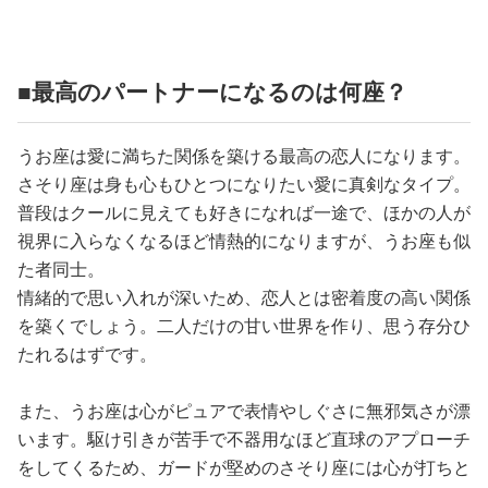
占い
性と愛
■最高のパートナーになるのは何座？
ゲーム
うお座は愛に満ちた関係を築ける最高の恋人になります。
さそり座は身も心もひとつになりたい愛に真剣なタイプ。
普段はクールに見えても好きになれば一途で、ほかの人が
視界に入らなくなるほど情熱的になりますが、うお座も似
た者同士。
情緒的で思い入れが深いため、恋人とは密着度の高い関係
を築くでしょう。二人だけの甘い世界を作り、思う存分ひ
たれるはずです。
また、うお座は心がピュアで表情やしぐさに無邪気さが漂
います。駆け引きが苦手で不器用なほど直球のアプローチ
をしてくるため、ガードが堅めのさそり座には心が打ちと