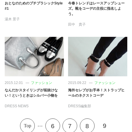
おとなのためのプチプラシックStyle
今春トレンドはレースアップシュー
#1
ズ。靴をコーデの主役に指名しよ
う。
湯木 景子
田中 貴子
2015.12.01
ファッション
2015.09.22
ファッション
なんだかスタイリングが垢抜けな
海外セレブがお手本！ストラップヒ
い！というときはシルバー小物を
ールのネクストコーデ
DRESS NEWS
DRESS編集部
...
9
6
7
8
Top