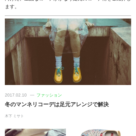
ます。
美容/健康
ワークスタイル
妊娠/出産/家族
ココロ/カラダ
グルメ
2017.02.10
ファッション
トラベル
冬のマンネリコーデは足元アレンジで解決
木下 ミサト
カルチャー/エンタメ