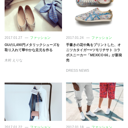
占い
性と愛
ゲーム
2017.01.27
ファッション
2017.01.24
ファッション
GUの1,490円メタリックシューズを
手書きの花や鳥をプリントした、オ
取り入れて華やかな足元を作る
ニツカタイガー×ツモリチサト コラ
ボスニーカー「MEXICO 66」が新発
木村 えりな
売
DRESS NEWS
2017.01.22
ファッション
2017.01.18
ファッション