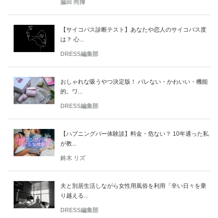
脇田 尚揮
【サイコパス診断テスト】あなたや恋人のサイコパス度
は？ 心...
DRESS編集部
おしゃれな吸うやつ決定版！ バレない・かわいい・機能
的。ワ...
DRESS編集部
【ハプニングバー体験談】料金・危ない？ 10年通った私
が教...
鈴木 リズ
夫と別居生活しながら女性用風俗を利用「辛い日々を乗
り越える...
DRESS編集部