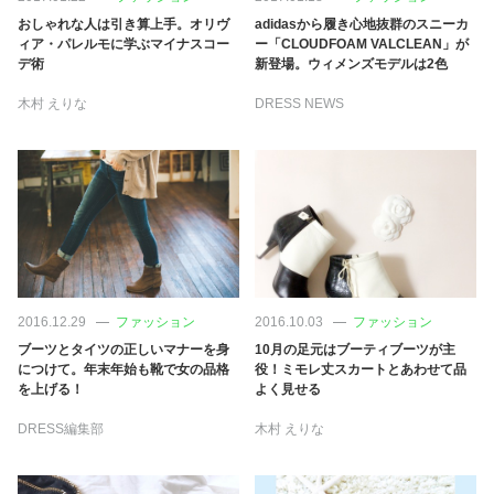
おしゃれな人は引き算上手。オリヴ
adidasから履き心地抜群のスニーカ
ィア・パレルモに学ぶマイナスコー
ー「CLOUDFOAM VALCLEAN」が
デ術
新登場。ウィメンズモデルは2色
木村 えりな
DRESS NEWS
2016.12.29
ファッション
2016.10.03
ファッション
ブーツとタイツの正しいマナーを身
10月の足元はブーティブーツが主
につけて。年末年始も靴で女の品格
役！ミモレ丈スカートとあわせて品
を上げる！
よく見せる
DRESS編集部
木村 えりな