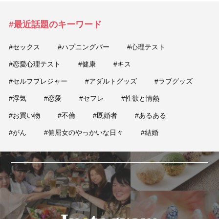
#最近話題のキーワード
#セックス
#ハプニングバー
#心理テスト
#恋愛心理テスト
#健康
#キス
#セルフプレジャー
#アダルトグッズ
#ラブグッズ
#浮気
#恋愛
#セフレ
#性欲と情熱
#お買い物
#不倫
#既婚者
#あるある
#がん
#偏屈女のやっかいな日々
#結婚