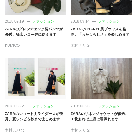
占い
性と愛
2018.09.19
ファッション
2018.09.14
ファッション
ZARAのグレンチェック柄パンツが
ZARAでCHANEL風ブラウスを発
優秀。幅広いコーデに使えます
見。「わたしらしさ」を楽しめます
ゲーム
KUMICO
木村 えりな
2018.08.22
ファッション
2018.06.26
ファッション
ZARAのショート丈ライダースが優
ZARAのリネンジャケットが優秀。
秀。夏ワンピを秋まで楽しめます
１枚あれば上品に羽織れます
木村 えりな
木村 えりな