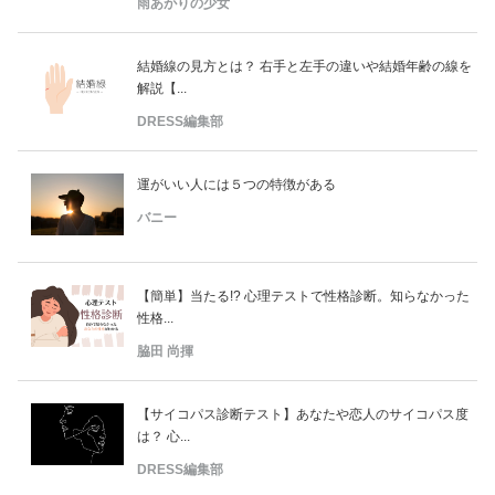
雨あがりの少女
結婚線の見方とは？ 右手と左手の違いや結婚年齢の線を
解説【...
DRESS編集部
運がいい人には５つの特徴がある
バニー
【簡単】当たる!? 心理テストで性格診断。知らなかった
性格...
脇田 尚揮
【サイコパス診断テスト】あなたや恋人のサイコパス度
は？ 心...
DRESS編集部