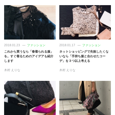
2018.01.23
ファッション
2018.01.17
ファッション
これから買うなら「春着られる服」
ネットショッピングで失敗したくな
を。すぐ着るためのアイデアも紹介
いなら「手持ち服と合わせたコー
します
デ」を３つ以上考える
木村 えりな
木村 えりな