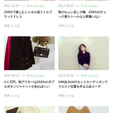
2017.11.07
ファッション
2017.09.27
ファッション
ZARAで楽しむシャネル流リトルブ
秋のちょい足し小物、ZARAのチェ
ラックドレス
ック柄ストールなら間違いない
木村 えりな
木村 えりな
2017.09.21
ファッション
2017.04.10
ファッション
U１万円。秋アウターはZARAのダブ
UNIQLOのUVカットカーディガンで
ルボタンジャケットがあればいい
ウエスト位置を作る上品コーデ
木村 えりな
木村 えりな