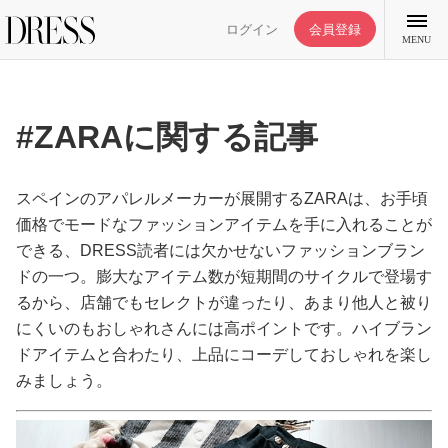
ログイン
会員登録
MENU
#ZARAに関する記事
特集記事
スペインのアパレルメーカーが展開するZARAは、お手頃
価格でモードなファッションアイテムを手に入れることが
できる、DRESS読者には欠かせないファッションブラン
DRESS部活
ドの一つ。膨大なアイテム数が短期間のサイクルで登場す
るから、店舗でもセレクトが違ったり、あまり他人と被り
ライフスタイル
にくいのもおしゃれさんには高ポイントです。ハイブラン
ドアイテムと合わたり、上品にコーデしておしゃれを楽し
ファッション
みましょう。
恋愛/結婚/離婚