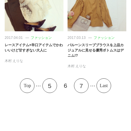
2017.04.01
ファッション
2017.03.13
ファッション
レースアイテム×辛口アイテムでかわ
バルーンスリーブブラウスを上品カ
いいけど甘すぎない大人に
ジュアルに見せる優秀ボトムスはデ
ニム!?
木村 えりな
木村 えりな
...
...
6
5
7
Top
Last