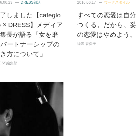
6.06.23
DRESS部活
2016.06.17
ワークスタイル
了しました【cafeglo
すべての恋愛は自
e × DRESS】メディア
つくる。だから、
編集長が語る「女を磨
の恋愛はやめよう
くパートナーシップの
経沢 香保子
築き方について」
ESS編集部