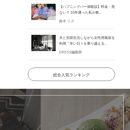
【ハプニングバー体験談】料金・危
ない？ 10年通った私が教...
鈴木 リズ
夫と別居生活しながら女性用風俗を
利用「辛い日々を乗り越える...
DRESS編集部
総合人気ランキング