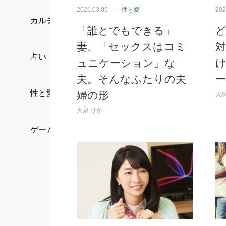
2021.03.09
性と愛
202
カルチャー/エンタメ
「誰とでもできる」
妻、「セックスはコミ
占い
ュニケーション」な
け
夫。そんなふたりの夫
性と愛
婦の形
大泉
大泉 りか
ゲーム