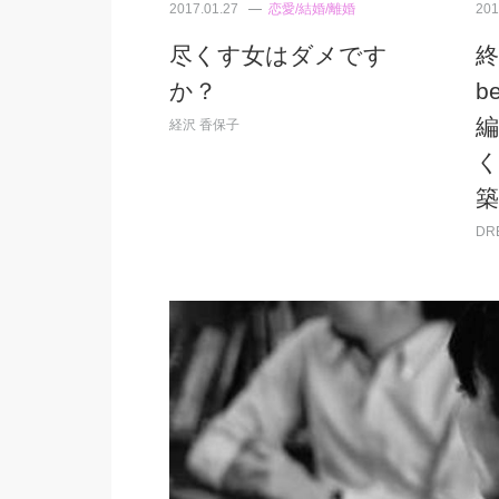
2017.01.27
恋愛/結婚/離婚
201
尽くす女はダメです
終
か？
b
経沢 香保子
DR