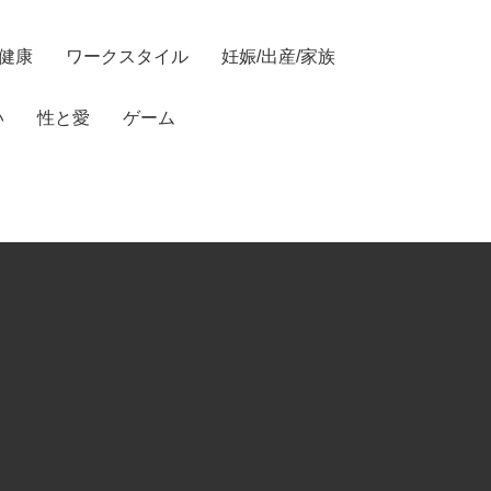
/健康
ワークスタイル
妊娠/出産/家族
い
性と愛
ゲーム