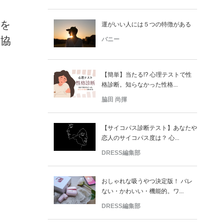
分を
運がいい人には５つの特徴がある
妥協
バニー
。
【簡単】当たる!? 心理テストで性
格診断。知らなかった性格...
脇田 尚揮
【サイコパス診断テスト】あなたや
恋人のサイコパス度は？ 心...
DRESS編集部
おしゃれな吸うやつ決定版！ バレ
ない・かわいい・機能的。ワ...
DRESS編集部