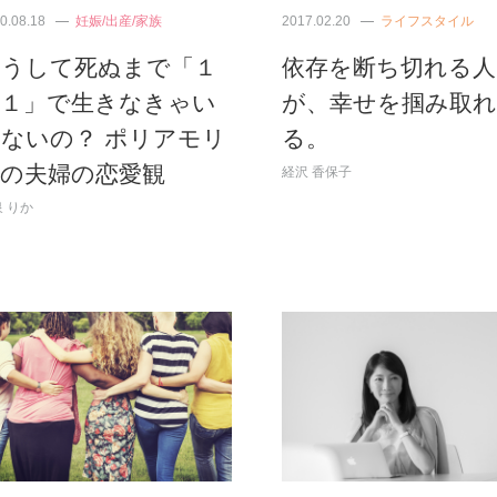
0.08.18
妊娠/出産/家族
2017.02.20
ライフスタイル
どうして死ぬまで「１
依存を断ち切れる人
対１」で生きなきゃい
が、幸せを掴み取れ
ないの？ ポリアモリ
る。
ーの夫婦の恋愛観
経沢 香保子
 りか