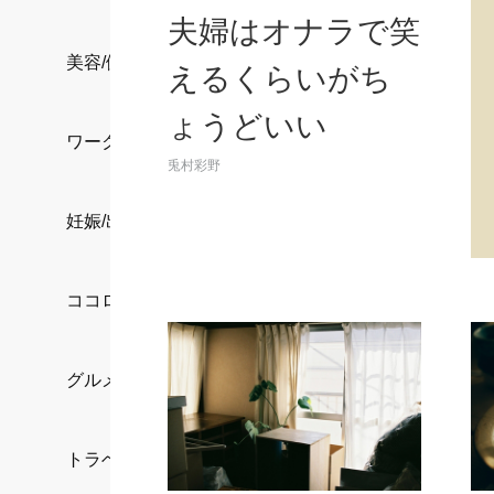
夫婦はオナラで笑
美容/健康
えるくらいがち
ょうどいい
ワークスタイル
兎村彩野
妊娠/出産/家族
ココロ/カラダ
グルメ
トラベル