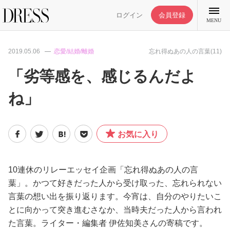
ログイン
会員登録
MENU
2019.05.06
恋愛/結婚/離婚
忘れ得ぬあの人の言葉(11)
「劣等感を、感じるんだよ
ね」
特集記事
DRESS部活
お気に入り
ライフスタイル
10連休のリレーエッセイ企画「忘れ得ぬあの人の言
葉」。かつて好きだった人から受け取った、忘れられない
ファッション
言葉の想い出を振り返ります。今宵は、自分のやりたいこ
とに向かって突き進むさなか、当時夫だった人から言われ
恋愛/結婚/離婚
た言葉。ライター・編集者 伊佐知美さんの寄稿です。