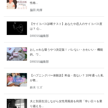
性格...
脇田 尚揮
【サイコパス診断テスト】あなたや恋人のサイコパス度
は？ 心...
DRESS編集部
おしゃれな吸うやつ決定版！ バレない・かわいい・機能
的。ワ...
DRESS編集部
【ハプニングバー体験談】料金・危ない？ 10年通った私
が教...
鈴木 リズ
夫と別居生活しながら女性用風俗を利用「辛い日々を乗
り越える...