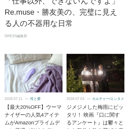
「仕事以外、できないんですよ」
Re.muse・勝友美の、完璧に見え
る人の不器用な日常
DRESS編集部
2026.07.11
性と愛
2026.07.03
カルチャー/エンタメ
【最大20%OFF】ウーマ
ジメジメした梅雨にピッ
ナイザーの人気4アイテ
タリ！ 映画『口に関す
ムがAmazonプライムデ
るアンケート』は鬱々と