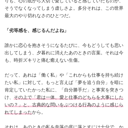
りも、心の底から大切で愛していると感じていたものが、
そうでなくなってしまう虚しさよ。多分それは、この世界
最大のやり切れなさのひとつだ。
「劣等感を、感じるんだよね」
誰かに恋心を抱きそうになるたびに、今もどうしても思い
出してしまう、夕暮れに消えたあのときの言葉。それは今
も、時折ズキリと痛む癒えない生傷。
だって、あれは「働く私」や「これからも仕事を持ち続け
たい私」に対して。もっと言えば「夢を追う自分」を暗に
肯定していたかった私に、「自分勝手だ」と事実を突きつ
け、
その上で「君は一体、愛と仕事のどちらを大事にした
いの？」と、古典的な問いをぶつける行為のように感じら
れてしまった
から。
それは、あのときの私を奈落の底に落とすには十分で、か