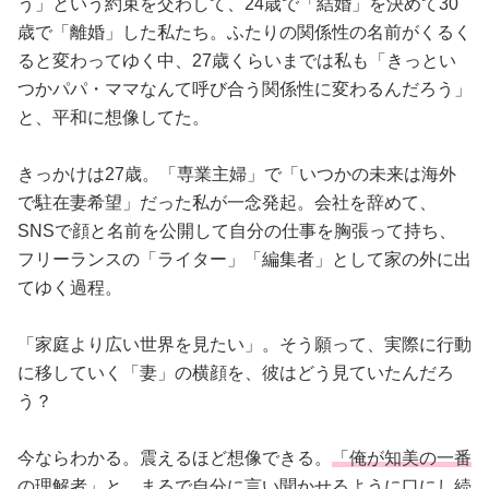
う」という約束を交わして、24歳で「結婚」を決めて30
歳で「離婚」した私たち。ふたりの関係性の名前がくるく
ると変わってゆく中、27歳くらいまでは私も「きっとい
つかパパ・ママなんて呼び合う関係性に変わるんだろう」
と、平和に想像してた。
きっかけは27歳。「専業主婦」で「いつかの未来は海外
で駐在妻希望」だった私が一念発起。会社を辞めて、
SNSで顔と名前を公開して自分の仕事を胸張って持ち、
フリーランスの「ライター」「編集者」として家の外に出
てゆく過程。
「家庭より広い世界を見たい」。そう願って、実際に行動
に移していく「妻」の横顔を、彼はどう見ていたんだろ
う？
今ならわかる。震えるほど想像できる。
「俺が知美の一番
の理解者」と、まるで自分に言い聞かせるように口にし続