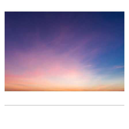
美容/健康
ワークスタイル
妊娠/出産/家族
ココロ/カラダ
グルメ
トラベル
カルチャー/エンタメ