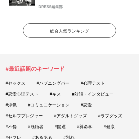
DRESS編集部
総合人気ランキング
#最近話題のキーワード
#セックス
#ハプニングバー
#心理テスト
#恋愛心理テスト
#キス
#対談・インタビュー
#浮気
#コミュニケーション
#恋愛
#セルフプレジャー
#アダルトグッズ
#ラブグッズ
#不倫
#既婚者
#開運
#算命学
#健康
#セフレ
#あるある
#別れ