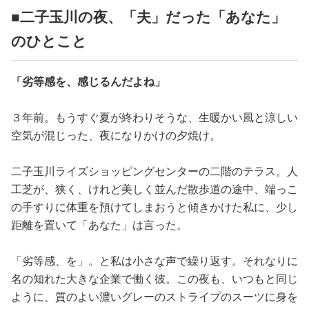
占い
■二子玉川の夜、「夫」だった「あなた」
のひとこと
性と愛
「劣等感を、感じるんだよね」
ゲーム
３年前。もうすぐ夏が終わりそうな、生暖かい風と涼しい
空気が混じった、夜になりかけの夕焼け。
二子玉川ライズショッピングセンターの二階のテラス。人
工芝が、狭く、けれど美しく並んだ散歩道の途中、端っこ
の手すりに体重を預けてしまおうと傾きかけた私に、少し
距離を置いて「あなた」は言った。
「劣等感、を」。と私は小さな声で繰り返す。それなりに
名の知れた大きな企業で働く彼。この夜も、いつもと同じ
ように、質のよい濃いグレーのストライプのスーツに身を