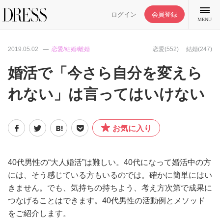
ログイン
会員登録
MENU
2019.05.02
恋愛/結婚/離婚
恋愛(552)
結婚(247)
婚活で「今さら自分を変えら
れない」は言ってはいけない
特集記事
DRESS部活
お気に入り
ライフスタイル
40代男性の“大人婚活”は難しい。40代になって婚活中の方
には、そう感じている方もいるのでは。確かに簡単にはい
ファッション
きません。でも、気持ちの持ちよう、考え方次第で成果に
つなげることはできます。40代男性の活動例とメソッド
恋愛/結婚/離婚
をご紹介します。