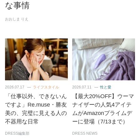
な事情
おおしま りえ
2026.07.17
ライフスタイル
2026.07.11
性と愛
「仕事以外、できないん
【最大20%OFF】ウーマ
ですよ」Re.muse・勝友
ナイザーの人気4アイテ
美の、完璧に見える人の
ムがAmazonプライムデ
不器用な日常
ーに登場（7/13まで）
DRESS編集部
DRESS NEWS