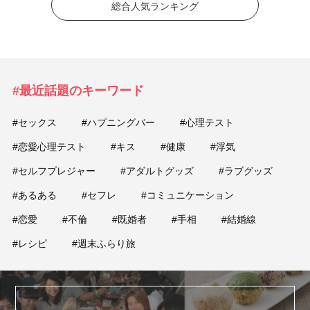
総合人気ランキング
#最近話題のキーワード
#セックス
#ハプニングバー
#心理テスト
#恋愛心理テスト
#キス
#健康
#浮気
#セルフプレジャー
#アダルトグッズ
#ラブグッズ
#あるある
#セフレ
#コミュニケーション
#恋愛
#不倫
#既婚者
#手相
#結婚線
#レシピ
#週末ふらり旅