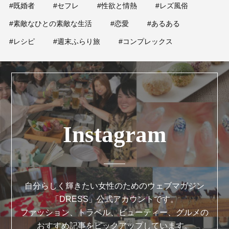
#既婚者
#セフレ
#性欲と情熱
#レズ風俗
#素敵なひとの素敵な生活
#恋愛
#あるある
#レシピ
#週末ふらり旅
#コンプレックス
Instagram
自分らしく輝きたい女性のためのウェブマガジン
「DRESS」公式アカウントです。
ファッション、トラベル、ビューティー、グルメの
おすすめ記事をピックアップしています。