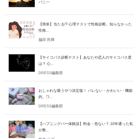
バニー
【簡単】当たる!? 心理テストで性格診断。知らなかった
性格...
脇田 尚揮
【サイコパス診断テスト】あなたや恋人のサイコパス度
は？ 心...
DRESS編集部
おしゃれな吸うやつ決定版！ バレない・かわいい・機能
的。ワ...
DRESS編集部
【ハプニングバー体験談】料金・危ない？ 10年通った私
が教...