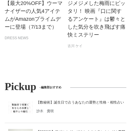
【最大20%OFF】ウーマ
ジメジメした梅雨にピッ
ナイザーの人気4アイテ
タリ！ 映画『口に関す
ムがAmazonプライムデ
るアンケート』は鬱々と
ーに登場（7/13まで）
した気分を吹き飛ばす痛
快ミステリー
DRESS NEWS
古川 ケイ
Pickup
編集部おすすめ
【数秘術】誕生日で占うあなたの運勢と性格・相性占い
沙木 貴咲