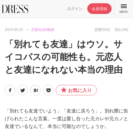
ログイン
会員登録
MENU
2024.05.22
恋愛/結婚/離婚
恋愛(552)
別れ(36)
「別れても友達」はウソ。サ
イコパスの可能性も。元恋人
特集記事
と友達になれない本当の理由
DRESS部活
お気に入り
ライフスタイル
ファッション
「別れても友達でいよう」「友達に戻ろう」。別れ際に告
げられたこんな言葉。一度は愛し合った元カレや元カノと
友達でいるなんて、本当に可能なのでしょうか。
恋愛/結婚/離婚