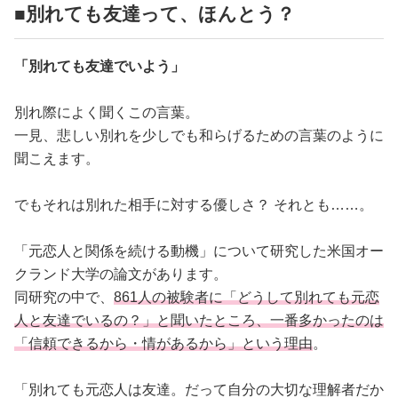
占い
■別れても友達って、ほんとう？
性と愛
「別れても友達でいよう」
ゲーム
別れ際によく聞くこの言葉。
一見、悲しい別れを少しでも和らげるための言葉のように
聞こえます。
でもそれは別れた相手に対する優しさ？ それとも……。
「元恋人と関係を続ける動機」について研究した米国オー
クランド大学の論文があります。
同研究の中で、
861人の被験者に「どうして別れても元恋
人と友達でいるの？」と聞いたところ、一番多かったのは
「信頼できるから・情があるから」という理由
。
「別れても元恋人は友達。だって自分の大切な理解者だか