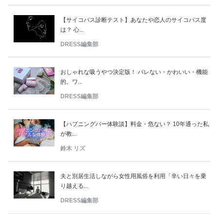
【サイコパス診断テスト】あなたや恋人のサイコパス度
は？ 心...
DRESS編集部
おしゃれな吸うやつ決定版！ バレない・かわいい・機能
的。ワ...
DRESS編集部
【ハプニングバー体験談】料金・危ない？ 10年通った私
が教...
鈴木 リズ
夫と別居生活しながら女性用風俗を利用「辛い日々を乗
り越える...
DRESS編集部