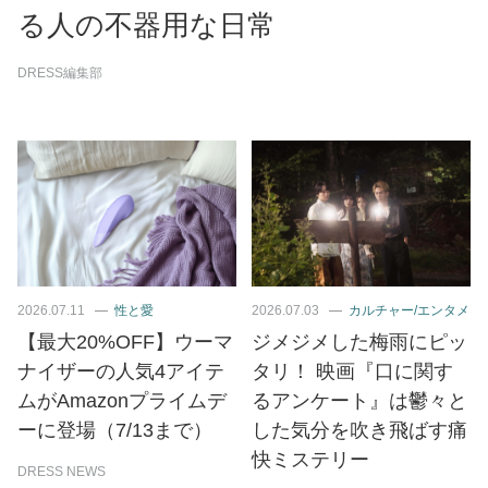
る人の不器用な日常
DRESS編集部
2026.07.11
性と愛
2026.07.03
カルチャー/エンタメ
【最大20%OFF】ウーマ
ジメジメした梅雨にピッ
ナイザーの人気4アイテ
タリ！ 映画『口に関す
ムがAmazonプライムデ
るアンケート』は鬱々と
ーに登場（7/13まで）
した気分を吹き飛ばす痛
快ミステリー
DRESS NEWS