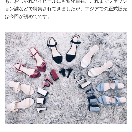
も、おしゃれハイヒールにも変化自在。これまでファッシ
ョン誌などで特集されてきましたが、アジアでの正式販売
美容/健康
は今回が初めてです。
ワークスタイル
妊娠/出産/家族
ココロ/カラダ
グルメ
トラベル
カルチャー/エンタメ