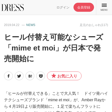
ログイン
会員登録
MENU
2019.04.22
NEWS
足元のおしゃれ(117)
ヒール付替え可能なシューズ
「mime et moi」が日本で発
特集記事
売開始に
DRESS部活
お気に入り
ライフスタイル
ファッション
「ヒールが付替えできる」ことで大人気！ ドイツ発ハイ
テクシューズブランド「mime et moi」が、Amber Rayか
ら４月19日より販売開始に。１足で楽ちんフラットに
恋愛/結婚/離婚