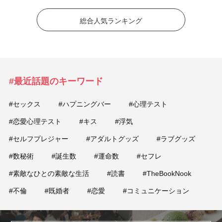
総合人気ランキング
#最近話題のキーワード
#セックス
#ハプニングバー
#心理テスト
#恋愛心理テスト
#キス
#浮気
#セルフプレジャー
#アダルトグッズ
#ラブグッズ
#数秘術
#誕生数
#運命数
#セフレ
#素敵なひとの素敵な生活
#読書
#TheBookNook
#不倫
#既婚者
#恋愛
#コミュニケーション