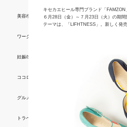
キセカエヒール専門ブランド「FAMZO
美容/健康
６月28日（金）～７月23日（火）の期間限
テーマは、「LIFHTNESS」。新しく発
ワークスタイル
妊娠/出産/家族
ココロ/カラダ
グルメ
トラベル