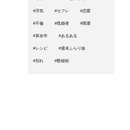
#浮気
#セフレ
#恋愛
#不倫
#既婚者
#開運
#算命学
#あるある
#レシピ
#週末ふらり旅
#別れ
#数秘術