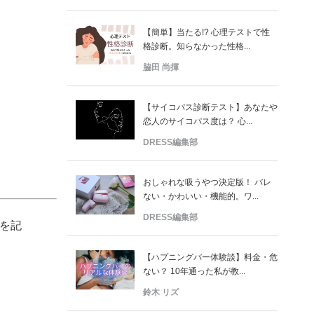
【簡単】当たる!? 心理テストで性
格診断。知らなかった性格...
脇田 尚揮
【サイコパス診断テスト】あなたや
恋人のサイコパス度は？ 心...
DRESS編集部
おしゃれな吸うやつ決定版！ バレ
ない・かわいい・機能的。ワ...
DRESS編集部
売を記
【ハプニングバー体験談】料金・危
ない？ 10年通った私が教...
鈴木 リズ