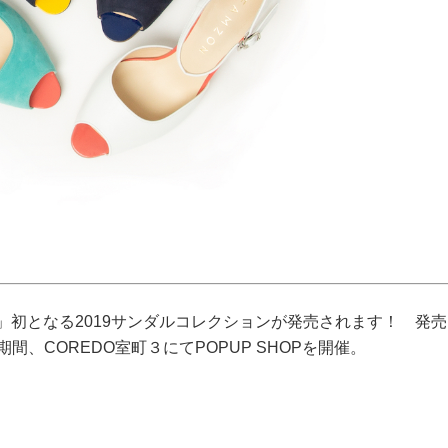
N」初となる2019サンダルコレクションが発売されます！ 発
間、COREDO室町３にてPOPUP SHOPを開催。