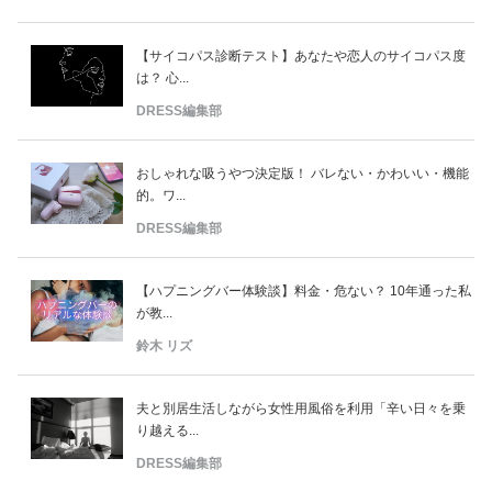
【サイコパス診断テスト】あなたや恋人のサイコパス度
は？ 心...
DRESS編集部
おしゃれな吸うやつ決定版！ バレない・かわいい・機能
的。ワ...
DRESS編集部
【ハプニングバー体験談】料金・危ない？ 10年通った私
が教...
鈴木 リズ
夫と別居生活しながら女性用風俗を利用「辛い日々を乗
り越える...
DRESS編集部