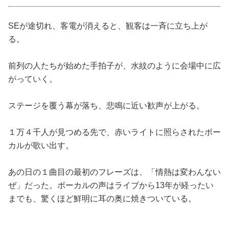
占い
SEが途切れ、客電が消えると、観客は一斉に立ち上が
性と愛
る。
ゲーム
前列の人たちが始めた手拍子が、水紋のように会場中に広
がっていく。
ステージを覆う幕が落ち、悲鳴に近い歓声が上がる。
１万４千人が見つめる先で、赤いライトに照らされたボー
カルが歌い出す。
あの日の１曲目の最初のフレーズは、「情熱は変わんない
ぜ」だった。ボーカルの声はライブから13年が経ったい
までも、驚くほど鮮明に耳の奥に焼きついている。