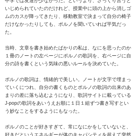
中学では友達が少なかった。というより、ざっくり言うと
いじめられていたのだけれど、授業中に頭の上から消しゴ
ムのカスが降ってきたり、移動教室で決まって自分の椅子
だけなかったりしても、ポルノを聞いていれば平気だっ
た。
当時、文章を書き始めたばかりの私は、なにを思ったのか
１冊のノートの左ページにポルノの歌詞を、右ページに自
分の詩を書くという気味の悪いルールを決めていた。
ポルノの歌詞は、情緒的で美しい。ノートが文字で埋まっ
ていくにつれ、自分の書くものとポルノの歌詞の出来のあ
まりの差に落ち込むようになり、歌詞サイトに載っている
J-popの歌詞をあいうえお順に１日１組ずつ書き写すとい
う妙なことをするようにもなった。
ポルノのことが好きすぎて、常になにかをしていないと、
好きだというエネルギーが体のキャパシティを超えて突然