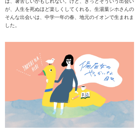
ば、暑苦しいかもしれない。けど、きっとそういう出会い
が、人生を死ぬほど楽しくしてくれる。生湯葉シホさんの
美容/健康
そんな出会いは、中学一年の春、地元のイオンで生まれま
した。
ワークスタイル
妊娠/出産/家族
ココロ/カラダ
グルメ
トラベル
カルチャー/エンタメ