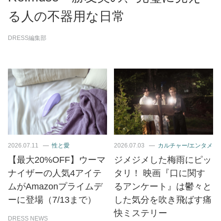
る人の不器用な日常
DRESS編集部
2026.07.11
性と愛
2026.07.03
カルチャー/エンタメ
【最大20%OFF】ウーマ
ジメジメした梅雨にピッ
ナイザーの人気4アイテ
タリ！ 映画『口に関す
ムがAmazonプライムデ
るアンケート』は鬱々と
ーに登場（7/13まで）
した気分を吹き飛ばす痛
快ミステリー
DRESS NEWS