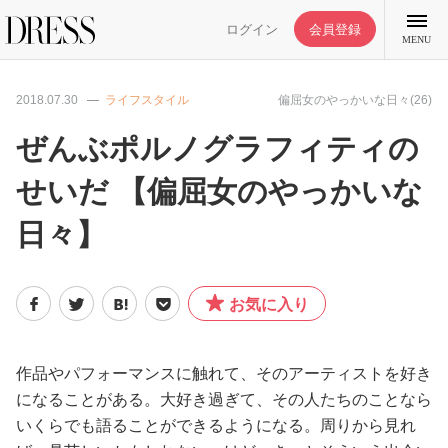
ログイン
会員登録
MENU
2018.07.30
ライフスタイル
偏屈女のやっかいな日々(26)
ぜんぶポルノグラフィティの
せいだ 【偏屈女のやっかいな
特集記事
日々】
DRESS部活
お気に入り
ライフスタイル
ファッション
作品やパフォーマンスに触れて、そのアーティストを好き
になることがある。大好き過ぎて、その人たちのことなら
いくらでも語ることができるようになる。周りから見れ
恋愛/結婚/離婚