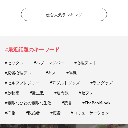
総合人気ランキング
#最近話題のキーワード
#セックス
#ハプニングバー
#心理テスト
#恋愛心理テスト
#キス
#浮気
#セルフプレジャー
#アダルトグッズ
#ラブグッズ
#数秘術
#誕生数
#運命数
#セフレ
#素敵なひとの素敵な生活
#読書
#TheBookNook
#不倫
#既婚者
#恋愛
#コミュニケーション