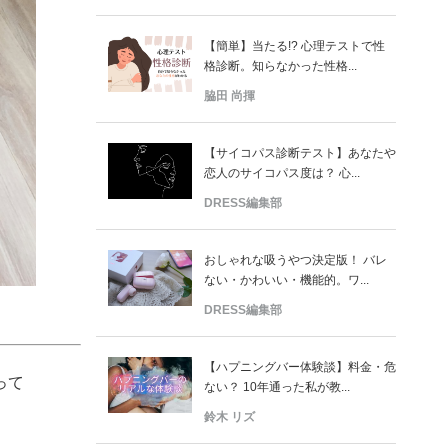
【簡単】当たる!? 心理テストで性
格診断。知らなかった性格...
脇田 尚揮
【サイコパス診断テスト】あなたや
恋人のサイコパス度は？ 心...
DRESS編集部
おしゃれな吸うやつ決定版！ バレ
ない・かわいい・機能的。ワ...
DRESS編集部
【ハプニングバー体験談】料金・危
って
ない？ 10年通った私が教...
鈴木 リズ