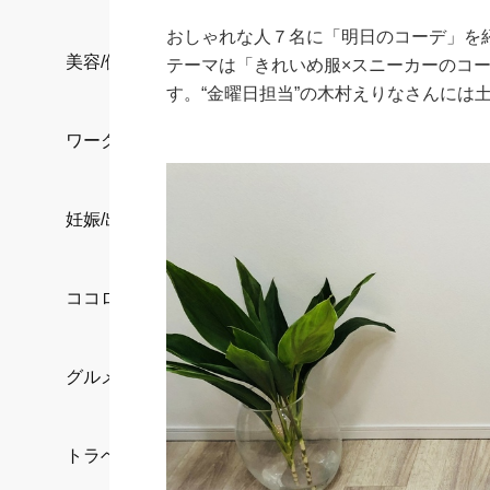
おしゃれな人７名に「明日のコーデ」を紹
美容/健康
テーマは「きれいめ服×スニーカーのコ
す。“金曜日担当”の木村えりなさんには
ワークスタイル
妊娠/出産/家族
ココロ/カラダ
グルメ
トラベル