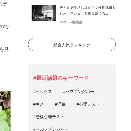
なデ
夫と別居生活しながら女性用風俗を
利用「辛い日々を乗り越える...
DRESS編集部
ので
総合人気ランキング
を見
#最近話題のキーワード
#セックス
#ハプニングバー
#キス
#浮気
#心理テスト
#恋愛心理テスト
#セルフプレジャー