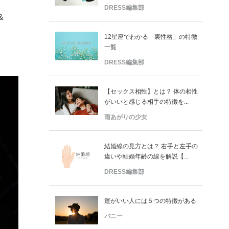
DRESS編集部
&
12星座でわかる「裏性格」の特徴
一覧
DRESS編集部
【セックス相性】とは？ 体の相性
がいいと感じる相手の特徴を...
雨あがりの少女
結婚線の見方とは？ 右手と左手の
違いや結婚年齢の線を解説【...
DRESS編集部
運がいい人には５つの特徴がある
バニー