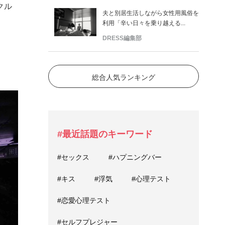
クル
夫と別居生活しながら女性用風俗を
利用「辛い日々を乗り越える...
DRESS編集部
総合人気ランキング
#最近話題のキーワード
#セックス
#ハプニングバー
#キス
#浮気
#心理テスト
#恋愛心理テスト
#セルフプレジャー