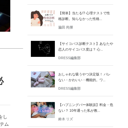
【簡単】当たる!? 心理テストで性
格診断。知らなかった性格...
脇田 尚揮
【サイコパス診断テスト】あなたや
恋人のサイコパス度は？ 心...
DRESS編集部
おしゃれな吸うやつ決定版！ バレ
必
ない・かわいい・機能的。ワ...
DRESS編集部
【ハプニングバー体験談】料金・危
ない？ 10年通った私が教...
をし
鈴木 リズ
テム