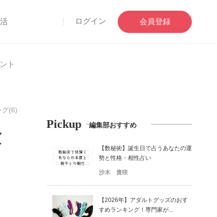
ログイン
部活
会員登録
ント
グ(6)
Pickup
編集部おすすめ
験
【数秘術】誕生日で占うあなたの運
勢と性格・相性占い
沙木 貴咲
【2026年】アダルトグッズのおす
すめランキング！専門家が...