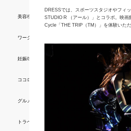
DRESSでは、スポーツスタジオやフィッ
美容/健康
STUDIO R （アール）」とコラボ。
Cycle「THE TRIP（TM）」を体験
ワークスタイル
妊娠/出産/家族
ココロ/カラダ
グルメ
トラベル