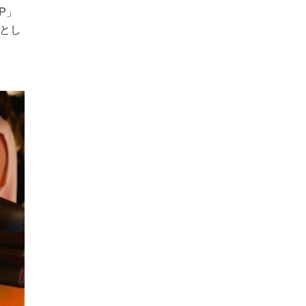
P」
とし