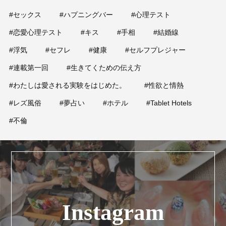
#セックス
#ハプニングバー
#心理テスト
#恋愛心理テスト
#キス
#手相
#結婚線
#浮気
#セフレ
#健康
#セルフプレジャー
#連載第一回
#生きてくための伝え方
#わたしは愛される実験をはじめた。
#性欲と情熱
#レズ風俗
#夢占い
#ホテル
#Tablet Hotels
#不倫
Instagram