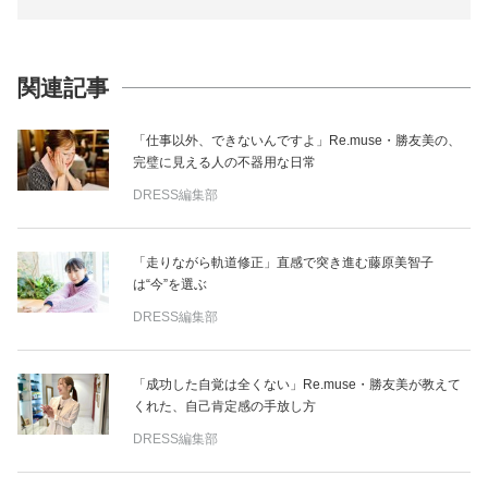
関連記事
「仕事以外、できないんですよ」Re.muse・勝友美の、
完璧に見える人の不器用な日常
DRESS編集部
「走りながら軌道修正」直感で突き進む藤原美智子
は“今”を選ぶ
DRESS編集部
「成功した自覚は全くない」Re.muse・勝友美が教えて
くれた、自己肯定感の手放し方
DRESS編集部