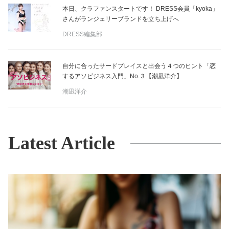
本日、クラファンスタートです！ DRESS会員「kyoka」
さんがランジェリーブランドを立ち上げへ
DRESS編集部
自分に合ったサードプレイスと出会う４つのヒント「恋
するアソビジネス入門」No.３【潮凪洋介】
潮凪洋介
Latest Article