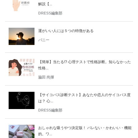
解説【...
DRESS編集部
運がいい人には５つの特徴がある
バニー
【簡単】当たる!? 心理テストで性格診断。知らなかった
性格...
脇田 尚揮
【サイコパス診断テスト】あなたや恋人のサイコパス度
は？ 心...
DRESS編集部
おしゃれな吸うやつ決定版！ バレない・かわいい・機能
的。ワ...