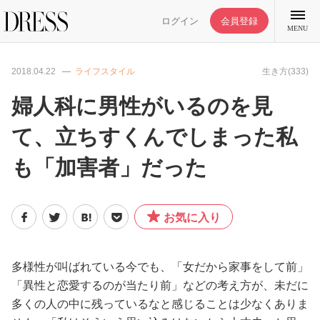
ログイン
会員登録
MENU
2018.04.22
ライフスタイル
生き方(333)
婦人科に男性がいるのを見
て、立ちすくんでしまった私
特集記事
も「加害者」だった
DRESS部活
お気に入り
ライフスタイル
ファッション
多様性が叫ばれている今でも、「女だから家事をして前」
「異性と恋愛するのが当たり前」などの考え方が、未だに
多くの人の中に残っているなと感じることは少なくありま
恋愛/結婚/離婚