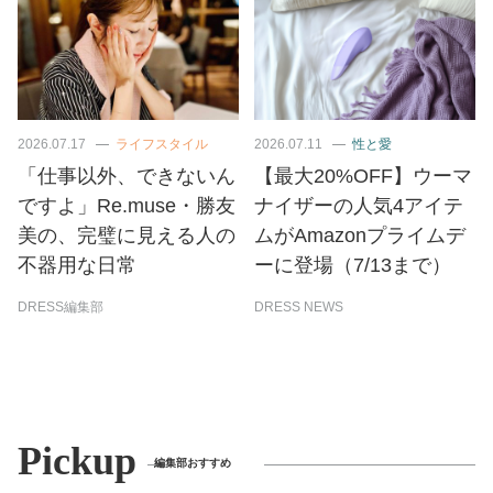
2026.07.17
ライフスタイル
2026.07.11
性と愛
「仕事以外、できないん
【最大20%OFF】ウーマ
ですよ」Re.muse・勝友
ナイザーの人気4アイテ
美の、完璧に見える人の
ムがAmazonプライムデ
不器用な日常
ーに登場（7/13まで）
DRESS編集部
DRESS NEWS
Pickup
編集部おすすめ