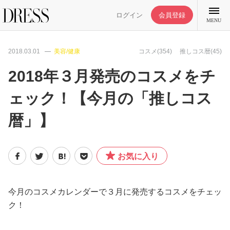
ログイン
会員登録
MENU
2018.03.01
美容/健康
コスメ(354)
推しコス暦(45)
2018年３月発売のコスメをチ
ェック！【今月の「推しコス
特集記事
暦」】
DRESS部活
お気に入り
ライフスタイル
ファッション
今月のコスメカレンダーで３月に発売するコスメをチェッ
ク！
恋愛/結婚/離婚