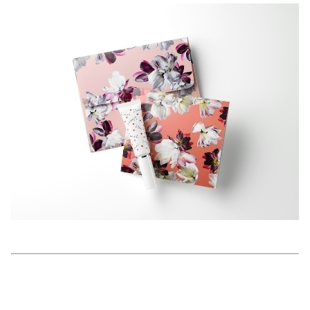
美容/健康
ワークスタイル
妊娠/出産/家族
ココロ/カラダ
グルメ
トラベル
カルチャー/エンタメ