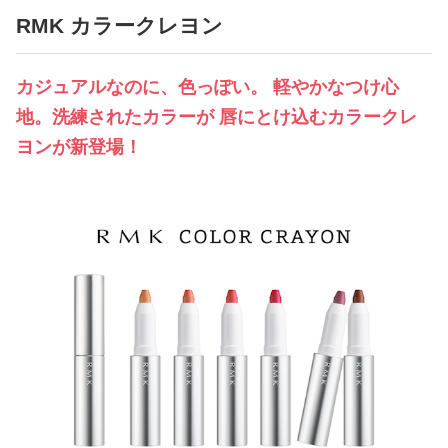
占い
RMK カラークレヨン
性と愛
カジュアルなのに、色っぽい。 軽やかなつけ心
地。洗練されたカラーが 唇にとけ込むカラークレ
ゲーム
ヨンが新登場！