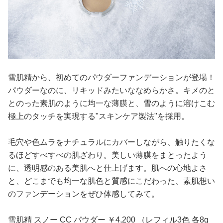
雪肌精から、初めてのパウダーファンデーションが登場！
パウダーなのに、リキッドみたいななめらかさ。キメのと
とのった素肌のように均一な薄膜と、雪のように溶けこむ
極上のタッチを実現する"スキンケア製法"を採用。
毛穴や色ムラをナチュラルにカバーしながら、触りたくな
るほどすべすべの肌ざわり。美しい薄膜をまとったよう
に、透明感のある美肌へと仕上げます。肌への心地よさ
と、どこまでも均一な肌色と質感にこだわった、素肌想い
のファンデーションをぜひ体感してみて。
雪肌精 スノー CC パウダー ￥4,200 （レフィル3色 各8g