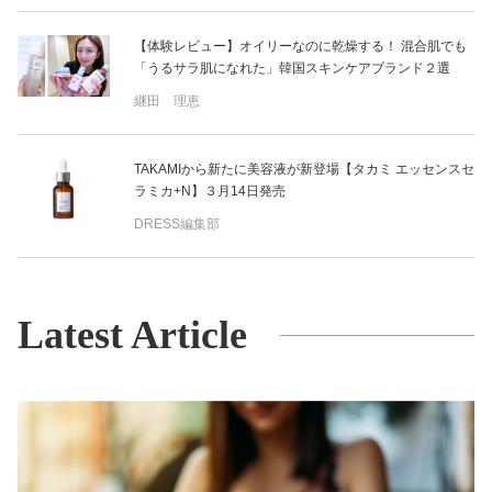
【体験レビュー】オイリーなのに乾燥する！ 混合肌でも
「うるサラ肌になれた」韓国スキンケアブランド２選
継田 理恵
TAKAMIから新たに美容液が新登場【タカミ エッセンスセ
ラミカ+N】３月14日発売
DRESS編集部
Latest Article