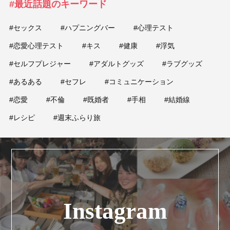
#最近話題のキーワード
#セックス
#ハプニングバー
#心理テスト
#恋愛心理テスト
#キス
#健康
#浮気
#セルフプレジャー
#アダルトグッズ
#ラブグッズ
#あるある
#セフレ
#コミュニケーション
#恋愛
#不倫
#既婚者
#手相
#結婚線
#レシピ
#週末ふらり旅
Instagram