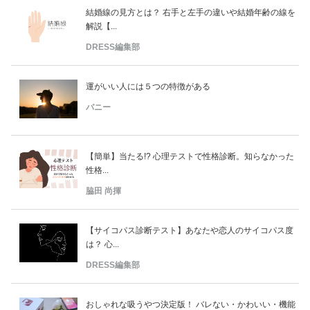
結婚線の見方とは？ 右手と左手の違いや結婚年齢の線を
解説【...
DRESS編集部
運がいい人には５つの特徴がある
バニー
【簡単】当たる!? 心理テストで性格診断。知らなかった
性格...
脇田 尚揮
【サイコパス診断テスト】あなたや恋人のサイコパス度
は？ 心...
DRESS編集部
おしゃれな吸うやつ決定版！ バレない・かわいい・機能