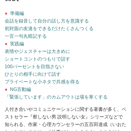
占い
●
準備編
性と愛
会話を録音して自分の話し方を意識する
初対面の友達をできるだけたくさんつくる
ゲーム
一言一句丸暗記する
●
実践編
表情やジェスチャーは大きめに
ショートコントのつもりで話す
100パーセントを目指さない
ひとりの相手に向けて話す
プライベートな小ネタで共感を得る
●
NG言動編
「緊張しています」のカムアウトは場を寒くする
人付き合いやコミュニケーションに関する著書が多く、ベ
ストセラー『察しない男 説明しない女』シリーズなどで
知られる、作家・心理カウンセラーの五百田達成（いおた