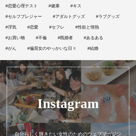
#恋愛心理テスト
#健康
#キス
#セルフプレジャー
#アダルトグッズ
#ラブグッズ
#浮気
#恋愛
#セフレ
#性欲と情熱
#お買い物
#不倫
#既婚者
#あるある
#がん
#偏屈女のやっかいな日々
#結婚
Instagram
自分らしく輝きたい女性のためのウェブマガジン