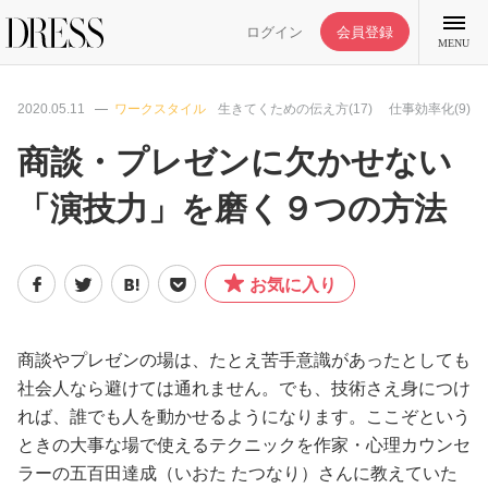
ログイン
会員登録
MENU
2020.05.11
ワークスタイル
生きてくための伝え方(17)
仕事効率化(9)
商談・プレゼンに欠かせない
「演技力」を磨く９つの方法
特集記事
DRESS部活
お気に入り
ライフスタイル
商談やプレゼンの場は、たとえ苦手意識があったとしても
社会人なら避けては通れません。でも、技術さえ身につけ
ファッション
れば、誰でも人を動かせるようになります。ここぞという
ときの大事な場で使えるテクニックを作家・心理カウンセ
恋愛/結婚/離婚
ラーの五百田達成（いおた たつなり）さんに教えていた