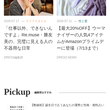
2026.07.17
ライフスタイル
2026.07.11
性と愛
「仕事以外、できないん
【最大20%OFF】ウーマ
ですよ」Re.muse・勝友
ナイザーの人気4アイテ
美の、完璧に見える人の
ムがAmazonプライムデ
不器用な日常
ーに登場（7/13まで）
DRESS編集部
DRESS NEWS
Pickup
編集部おすすめ
【数秘術】誕生日で占うあなたの運勢と性格・相性占い