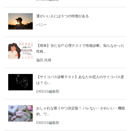
運がいい人には５つの特徴がある
バニー
【簡単】当たる!? 心理テストで性格診断。知らなかった
性格...
脇田 尚揮
【サイコパス診断テスト】あなたや恋人のサイコパス度
は？ 心...
DRESS編集部
おしゃれな吸うやつ決定版！ バレない・かわいい・機能
的。ワ...
DRESS編集部