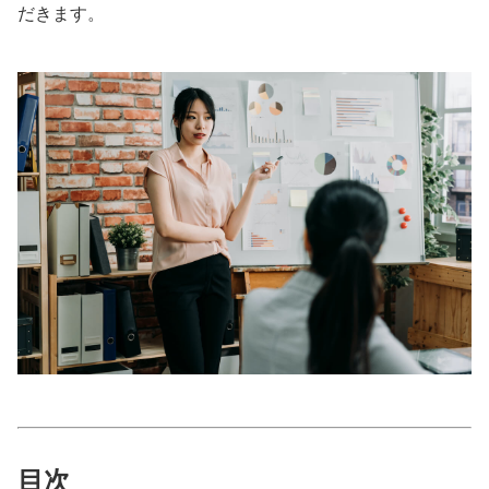
だきます。
美容/健康
ワークスタイル
妊娠/出産/家族
ココロ/カラダ
グルメ
トラベル
カルチャー/エンタメ
目次