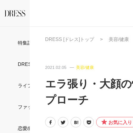
DRESS [ドレス]トップ
美容/健康
特集記事
DRESS部活
2021.02.05
美容/健康
エラ張り・大顔の
ライフスタイル
プローチ
ファッション
お気に入り
恋愛/結婚/離婚