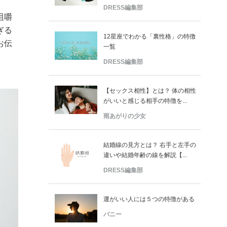
DRESS編集部
咀嚼
ぎる
12星座でわかる「裏性格」の特徴
お伝
一覧
DRESS編集部
【セックス相性】とは？ 体の相性
がいいと感じる相手の特徴を...
雨あがりの少女
結婚線の見方とは？ 右手と左手の
違いや結婚年齢の線を解説【...
DRESS編集部
運がいい人には５つの特徴がある
バニー