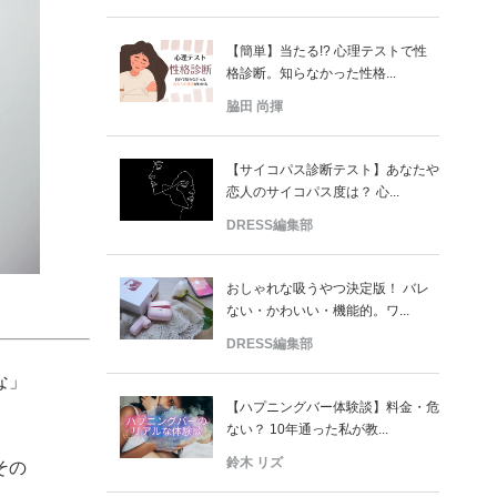
【簡単】当たる!? 心理テストで性
格診断。知らなかった性格...
脇田 尚揮
【サイコパス診断テスト】あなたや
恋人のサイコパス度は？ 心...
DRESS編集部
おしゃれな吸うやつ決定版！ バレ
ない・かわいい・機能的。ワ...
DRESS編集部
な」
【ハプニングバー体験談】料金・危
ない？ 10年通った私が教...
鈴木 リズ
その