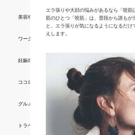
エラ張りや大顔の悩みがあるなら「咬筋
美容/健康
筋のひとつ「咬筋」は、普段から誰もが
と、エラ張りが気になるようになるだけ
えします。
ワークスタイル
妊娠/出産/家族
ココロ/カラダ
グルメ
トラベル