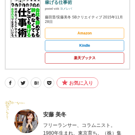
稼げる仕事術
posted with
ヨメレバ
藤田晋/安藤美冬 SBクリエイティブ 2015年11月
28日
Amazon
Kindle
楽天ブックス
お気に入り
安藤 美冬
フリーランサー、コラムニスト。
1980年生まれ、東京育ち。（株）集