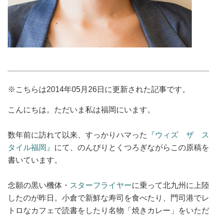
占い
性と愛
ゲーム
※こちらは2014年05月26日に更新された記事です。
こんにちは。ただいま私は福岡にいます。
数年前に訪れて以来、すっかりハマった
『ウィズ ザ ス
タイル福岡』
にて、のんびりとくつろぎながらこの原稿を
書いています。
念願の黒い機体・
スターフライヤー
に乗って北九州に上陸
したのが昨日。小倉で新鮮な寿司を食べたり、門司港でレ
トロなカフェで読書をしたり名物「焼きカレー」をいただ