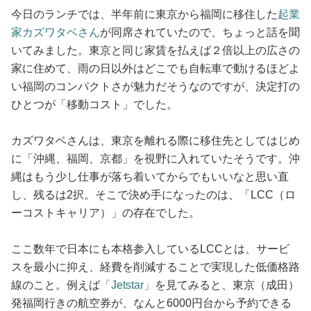
今日のランチでは、半年前に東京から福岡に移住した
起業
家カズワタベさん
が同席されていたので、ちょっと話を聞
いてみました。東京と同じ家賃を払えば２倍以上の広さの
家に住めて、雨の日以外はどこでも自転車で動けるほどよ
い福岡のコンパクトさが魅力だそうなのですが、決定打の
ひとつが「移動コスト」でした。
カズワタベさんは、東京を離れる際に移住先としてはじめ
に「沖縄、福岡、京都」を視野に入れていたそうです。沖
縄はもう少し仕事が落ち着いてからでもいいなと思い直
し、残るは2択。そこで決め手になったのは、「LCC（ロ
ーコストキャリア）」の存在でした。
ここ数年で日本にも本格参入しているLCCとは、サービ
スを最小に抑え、経費を削減することで実現した低価格路
線のこと。例えば
「Jetstar」
を見てみると、東京（成田）
発福岡行きの航空券が、なんと6000円台から予約できる