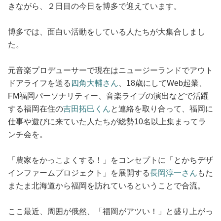
きながら、２日目の今日を博多で迎えています。
博多では、面白い活動をしている人たちが大集合しまし
た。
元音楽プロデューサーで現在はニュージーランドでアウト
ドアライフを送る
四角大輔さん
、18歳にしてWeb起業、
FM福岡パーソナリティー、音楽ライブの演出などで活躍
する福岡在住の
吉田拓巳くん
と連絡を取り合って、福岡に
仕事や遊びに来ていた人たちが総勢10名以上集まってラ
ンチ会を。
「農家をかっこよくする！」をコンセプトに「とかちデザ
インファームプロジェクト」を展開する
長岡淳一さん
もた
またま北海道から福岡を訪れているということで合流。
ここ最近、周囲が俄然、「福岡がアツい！」と盛り上がっ