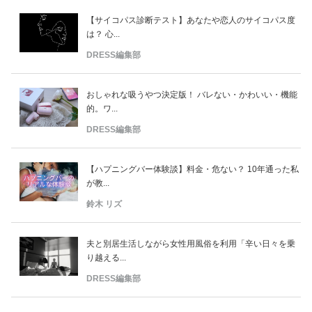
【サイコパス診断テスト】あなたや恋人のサイコパス度
は？ 心...
DRESS編集部
おしゃれな吸うやつ決定版！ バレない・かわいい・機能
的。ワ...
DRESS編集部
【ハプニングバー体験談】料金・危ない？ 10年通った私
が教...
鈴木 リズ
夫と別居生活しながら女性用風俗を利用「辛い日々を乗
り越える...
DRESS編集部