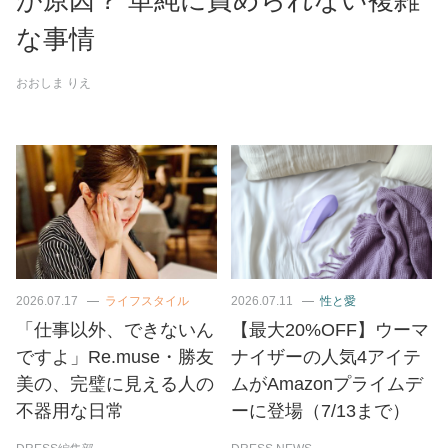
な事情
おおしま りえ
2026.07.17
ライフスタイル
2026.07.11
性と愛
「仕事以外、できないん
【最大20%OFF】ウーマ
ですよ」Re.muse・勝友
ナイザーの人気4アイテ
美の、完璧に見える人の
ムがAmazonプライムデ
不器用な日常
ーに登場（7/13まで）