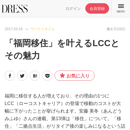
ログイン
会員登録
MENU
2017.03.16
ワークスタイル
働き方(262)
「福岡移住」を叶えるLCCと
その魅力
特集記事
DRESS部活
お気に入り
ライフスタイル
福岡に移住する人が増えており、その理由の1つに
LCC（ローコストキャリア）の登場で移動のコストが大
ファッション
幅に下がったことが挙げられます。安藤 美冬（あんどう
みふゆ）さんの連載、第13弾は「移住」について。「移
恋愛/結婚/離婚
住」「二拠点生活」がリタイア後の楽しみになるという話