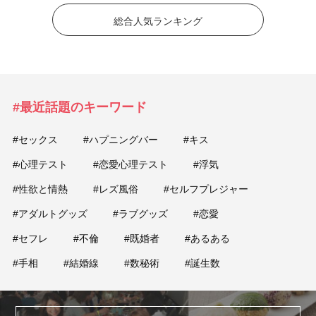
総合人気ランキング
#最近話題のキーワード
#セックス
#ハプニングバー
#キス
#心理テスト
#恋愛心理テスト
#浮気
#性欲と情熱
#レズ風俗
#セルフプレジャー
#アダルトグッズ
#ラブグッズ
#恋愛
#セフレ
#不倫
#既婚者
#あるある
#手相
#結婚線
#数秘術
#誕生数