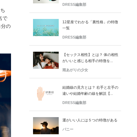
DRESS編集部
たち
名で
12星座でわかる「裏性格」の特徴
自分の
一覧
DRESS編集部
【セックス相性】とは？ 体の相性
がいいと感じる相手の特徴を...
雨あがりの少女
結婚線の見方とは？ 右手と左手の
違いや結婚年齢の線を解説【...
DRESS編集部
運がいい人には５つの特徴がある
バニー