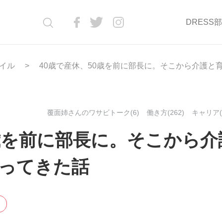
DRESS
イル
40歳で産休、50歳を前に部長に。そこから介護と
覆面姉さんのワサビトーク(6)
働き方(262)
キャリア(
0歳を前に部長に。そこから介
ってきた話