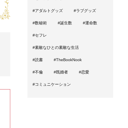
#アダルトグッズ
#ラブグッズ
#数秘術
#誕生数
#運命数
#セフレ
#素敵なひとの素敵な生活
#読書
#TheBookNook
#不倫
#既婚者
#恋愛
#コミュニケーション