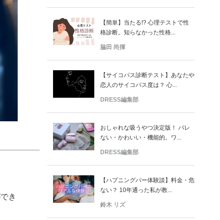
【簡単】当たる!? 心理テストで性
格診断。知らなかった性格...
脇田 尚揮
【サイコパス診断テスト】あなたや
恋人のサイコパス度は？ 心...
DRESS編集部
おしゃれな吸うやつ決定版！ バレ
ない・かわいい・機能的。ワ...
DRESS編集部
【ハプニングバー体験談】料金・危
ない？ 10年通った私が教...
ができ
鈴木 リズ