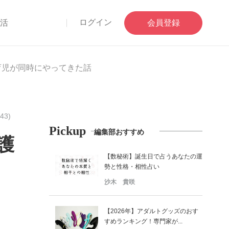
ログイン
部活
会員登録
育児が同時にやってきた話
43)
Pickup
編集部おすすめ
護
【数秘術】誕生日で占うあなたの運
勢と性格・相性占い
沙木 貴咲
【2026年】アダルトグッズのおす
すめランキング！専門家が...