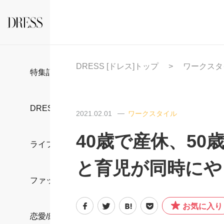
DRESS [ドレス]トップ
ワークスタ
特集記事
DRESS部活
2021.02.01
ワークスタイル
40歳で産休、5
ライフスタイル
と育児が同時にや
ファッション
お気に入り
恋愛/結婚/離婚