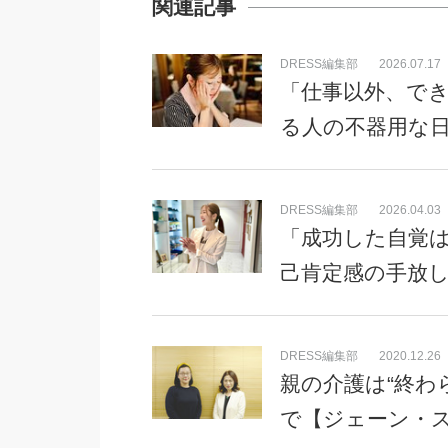
関連記事
DRESS編集部
2026.07.17
「仕事以外、でき
る人の不器用な
DRESS編集部
2026.04.03
「成功した自覚は
己肯定感の手放
DRESS編集部
2020.12.26
親の介護は“終わ
で【ジェーン・ス