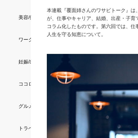
本連載『覆面姉さんのワサビトーク』は、
美容/健康
が、仕事やキャリア、結婚、出産・子育
コラム化したものです。第六回では、仕
人生を守る知恵について。
ワークスタイル
妊娠/出産/家族
ココロ/カラダ
グルメ
トラベル