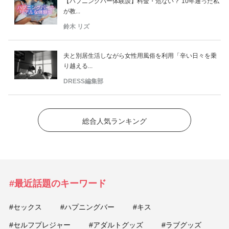
【ハプニングバー体験談】料金・危ない？ 10年通った私
が教...
鈴木 リズ
夫と別居生活しながら女性用風俗を利用「辛い日々を乗
り越える...
DRESS編集部
総合人気ランキング
#最近話題のキーワード
#セックス
#ハプニングバー
#キス
#セルフプレジャー
#アダルトグッズ
#ラブグッズ