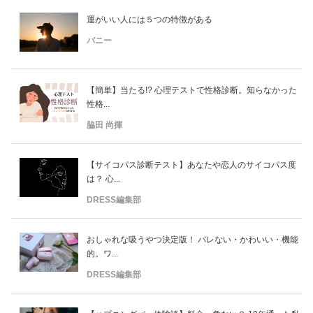
運がいい人には５つの特徴がある
バニー
【簡単】当たる!? 心理テストで性格診断。知らなかった
性格...
脇田 尚揮
【サイコパス診断テスト】あなたや恋人のサイコパス度
は？ 心...
DRESS編集部
おしゃれな吸うやつ決定版！ バレない・かわいい・機能
的。ワ...
DRESS編集部