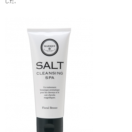
した。
美容/健康
ワークスタイル
妊娠/出産/家族
ココロ/カラダ
グルメ
トラベル
カルチャー/エンタメ