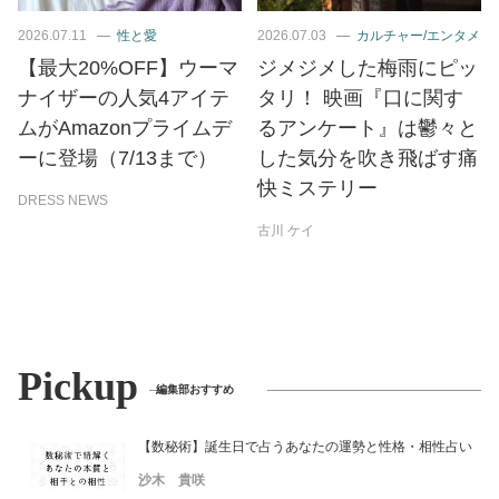
2026.07.11
性と愛
2026.07.03
カルチャー/エンタメ
【最大20%OFF】ウーマ
ジメジメした梅雨にピッ
ナイザーの人気4アイテ
タリ！ 映画『口に関す
ムがAmazonプライムデ
るアンケート』は鬱々と
ーに登場（7/13まで）
した気分を吹き飛ばす痛
快ミステリー
DRESS NEWS
古川 ケイ
Pickup
編集部おすすめ
【数秘術】誕生日で占うあなたの運勢と性格・相性占い
沙木 貴咲