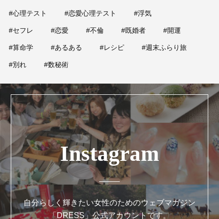
#心理テスト
#恋愛心理テスト
#浮気
#セフレ
#恋愛
#不倫
#既婚者
#開運
#算命学
#あるある
#レシピ
#週末ふらり旅
#別れ
#数秘術
Instagram
自分らしく輝きたい女性のためのウェブマガジン
「DRESS」公式アカウントです。