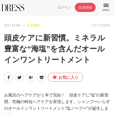
ログイン
会員登録
MENU
2017.11.08
美容/健康
ヘアケア(107)
頭皮ケアに新習慣。ミネラル
豊富な“海塩”を含んだオール
特集記事
インワントリートメント
DRESS部活
お気に入り
ライフスタイル
ファッション
お風呂のヘアケアが１本で完結！ 頭皮ケアに“塩”の新習
慣。究極の時短ヘアケアを実現します。シャンプーいらず
のオールインワントリートメント“塩ノープー”が誕生しま
恋愛/結婚/離婚