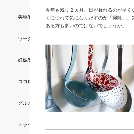
今年も残り２ヵ月。日が暮れるのが早く
美容/健康
くにつれて気になりだすのが「掃除」。
ある方も多いのではないでしょうか。
ワークスタイル
妊娠/出産/家族
ココロ/カラダ
グルメ
トラベル