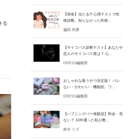
【簡単】当たる!? 心理テストで性
格診断。知らなかった性格...
きる
脇田 尚揮
【サイコパス診断テスト】あなたや
恋人のサイコパス度は？ 心...
DRESS編集部
おしゃれな吸うやつ決定版！ バレ
ない・かわいい・機能的。ワ...
DRESS編集部
【ハプニングバー体験談】料金・危
ない？ 10年通った私が教...
鈴木 リズ