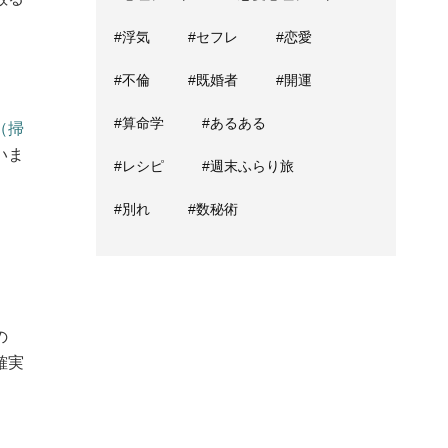
#浮気
#セフレ
#恋愛
#不倫
#既婚者
#開運
#算命学
#あるある
（掃
いま
#レシピ
#週末ふらり旅
#別れ
#数秘術
の
確実