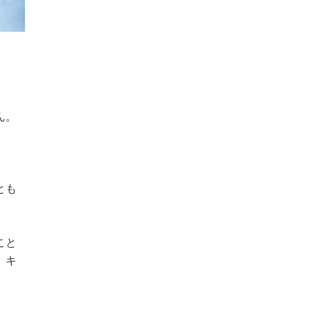
ん。
とも
こと
、キ